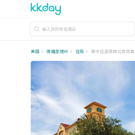
美國
佛羅里達州
住宿
奧卡拉溫德姆拉昆塔套