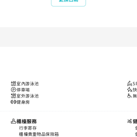
室內游泳池
S
停車場
室外游泳池
健身房
櫃檯服務
行李寄存
櫃檯貴重物品保險箱