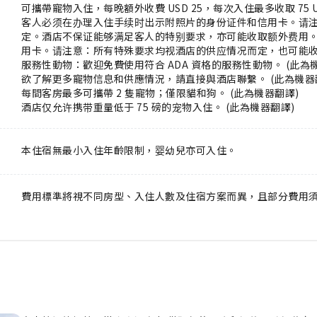
可攜帶寵物入住，每晚額外收費 USD 25，每次入住最多收取 75 U
客人必须在办理入住手续时出示附照片的身份证件和信用卡。请
定。酒店不保证能够满足客人的特别要求，亦可能收取额外费用。
用卡。请注意：所有特殊要求均视酒店的供应情况而定，也可能
服務性動物：歡迎免費使用符合 ADA 資格的服務性動物。 (此為
欲了解更多寵物信息和供應情況，請直接與酒店聯繫。 (此為機器
每間客房最多可攜帶 2 隻寵物；僅限貓和狗。 (此為機器翻譯)
酒店仅允许携带重量低于 75 磅的宠物入住。 (此為機器翻譯)
本住宿無最小入住年齡限制，婴幼兒亦可入住。
費用標準將視不同房型、入住人數及住宿方案而異，且部分費用