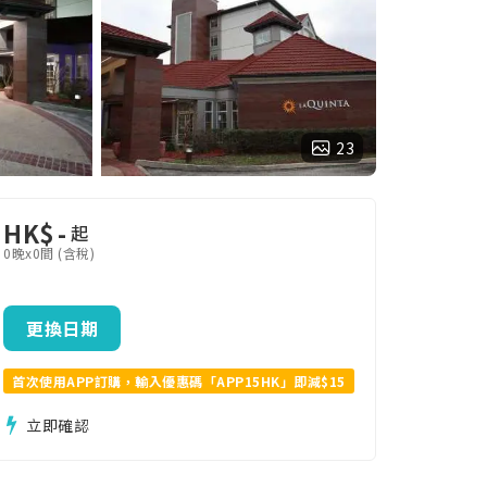
23
HK$
-
起
0晚x0間 (含稅)
更換日期
首次使用APP訂購，輸入優惠碼「APP15HK」即減$15
立即確認