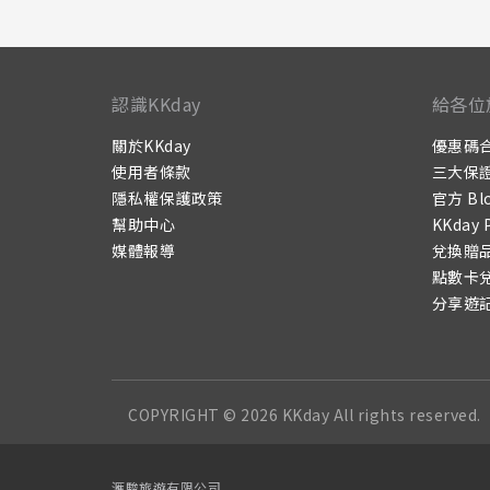
認識KKday
給各位
關於KKday
優惠碼
使用者條款
三大保
隱私權保護政策
官方 Bl
幫助中心
KKday 
媒體報導
兌換贈
點數卡
分享遊
COPYRIGHT © 2026 KKday All rights reserved.
滙駿旅遊有限公司