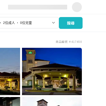
搜尋
商品編號 ＃417450