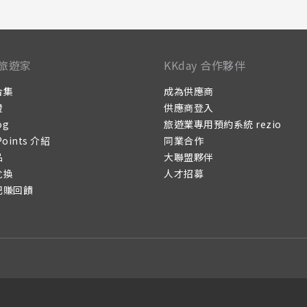
旅遊家
KKday 合作夥伴
合集
成為供應商
證
供應商登入
og
旅遊業專用預約系統 rezio
Points 介紹
同業合作
品
大聯盟夥伴
兌換
人才招募
記賺回饋