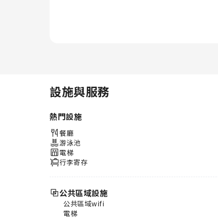
樂活動。 在水療設施中放鬆身
心，享受寧靜完滿的假期。入住期
間，盡情沉浸在泳池中，活力充沛
的暢泳，或者悠閒地放鬆一下。
你可在住宿的健身中心進行日常鍛
煉，或者透過流汗來緩解時差。
設施與服務
熱門設施
餐廳
游泳池
電梯
行李寄存
公共區域設施
公共區域wifi
電梯