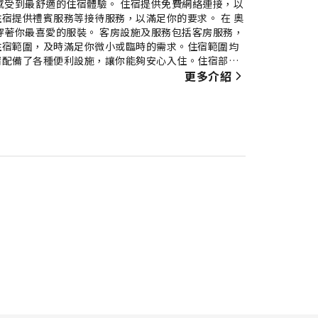
感受到最舒適的住宿體驗。 住宿提供免費網絡連接，以
宿提供禮賓服務等接待服務，以滿足你的要求。 在 奧
穿著你最喜愛的服裝。 客房設施及服務包括客房服務，
住宿範圍，及時滿足你微小或臨時的需求。住宿範圍均
宿配備了各種便利設施，讓你能夠安心入住。住宿部分
房內，住客可以享受各種室內娛樂設施，包括影音串
更多介紹
需要的時候解渴。我們明白浴室用品可以讓住客感到舒
拉昆塔套房酒店 提供免費早餐，讓你輕鬆開始一天。
別忘了在住宿內享受愉快的夜間娛樂活動。 參與 奧卡
放鬆身心，享受寧靜完滿的假期。入住期間，盡情沉浸在
健身中心進行日常鍛煉，或者透過流汗來緩解時差。