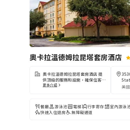
奧卡拉溫德姆拉昆塔套房酒店
奧卡拉溫德姆拉昆塔套房酒店 提
3530
供頂級的服務和設施，確保住客感
Sta
更多介紹
受到最舒適的住宿體驗。 住宿提
美國
供免費網絡連接，以確保你在入住
期間可以保持聯絡。住宿為住客提
供免費停車場。住宿提供禮賓服務
餐廳
游泳池
電梯
行李寄存
室內游泳
等接待服務，以滿足你的要求。
快速入住退房
無障礙通道
在 奧卡拉溫德姆拉昆塔套房酒店
提供的洗衣服務幫助下，你可以反
覆穿著你最喜愛的服裝。 客房設