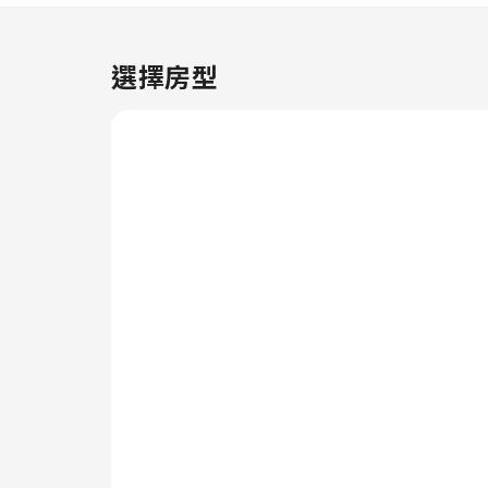
施及服務包括客房服務，讓你放鬆
身心，充分利用你的入住時間。便
利店可讓你毋須離開住宿範圍，及
選擇房型
時滿足你微小或臨時的需求。住宿
範圍均為無煙區，使住客能感受清
新的空氣。只可於指定區域吸煙。
住宿配備了各種便利設施，讓你能
夠安心入住。住宿部分客房配備了
空調或床單換洗服務，提升你的入
住體驗。 在部分客房內，住客可
以享受各種室內娛樂設施，包括影
音串流、每日報紙或電視。住宿的
部分客房提供的房內飲品讓你在有
需要的時候解渴。我們明白浴室用
品可以讓住客感到舒適滿足，因此
部分房間會提供浴袍、毛巾或風
筒。 奧卡拉溫德姆拉昆塔套房酒
店 提供免費早餐，讓你輕鬆開始
一天。 住宿提供各種方便和美味
的餐點選擇，以滿足你的胃口。抵
達後，別忘了在住宿內享受愉快的
夜間娛樂活動。 參與 奧卡拉溫德
姆拉昆塔套房酒店 各式各樣的娛