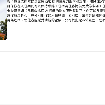
奧卡拉溫德姆拉昆塔套房酒店 提供頂級的服務和設施，確保住客
確保你在入住期間可以保持聯絡。住宿為住客提供免費停車場。住
卡拉溫德姆拉昆塔套房酒店 提供的洗衣服務幫助下，你可以反覆
讓你放鬆身心，充分利用你的入住時間。便利店可讓你毋須離開
為無煙區，使住客能感受清新的空氣。只可於指定區域吸煙。住
客房配備了空調或床單換洗服務，提升你的入住體驗。 在部分客
流、每日報紙或電視。住宿的部分客房提供的房內飲品讓你在有
適滿足，因此部分房間會提供浴袍、毛巾或風筒。 奧卡拉溫德姆
住宿提供各種方便和美味的餐點選擇，以滿足你的胃口。抵達後，
拉溫德姆拉昆塔套房酒店 各式各樣的娛樂活動。 在水療設施中
泳池中，活力充沛的暢泳，或者悠閒地放鬆一下。 你可在住宿的