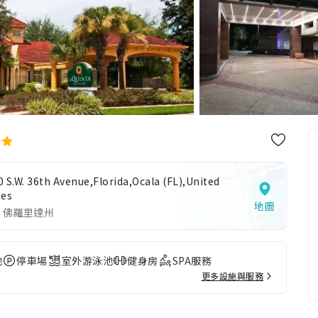
 S.W. 36th Avenue,Florida,Ocala (FL),United
tes
地圖
 佛羅里達州
池
停車場
室外游泳池
健身房
SPA服務
更多設施與服務