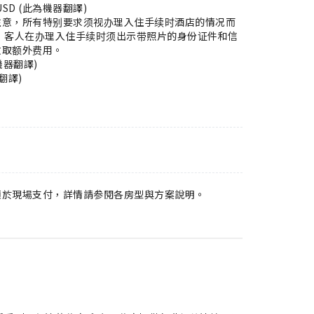
SD (此為機器翻譯)
注意，所有特别要求须视办理入住手续时酒店的情况而
 客人在办理入住手续时须出示带照片的身份证件和信
收取额外费用。
機器翻譯)
翻譯)
須於現場支付，詳情請参閱各房型與方案說明。