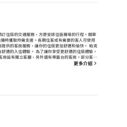
預訂住宿的交通服務，方便安排往返機場的行程。開車
施隨時獲取所需支援。長期住客或有需要的客人可使用
房提供的客房服務，讓你的住宿更加舒適和愉快。 帕克
有舒適的入住體驗。 為了讓你享受更舒適的住宿體驗，
分客房設有獨立客廳，另外還有帶露台的客房。部分客房
客房配備飲品沖泡用品，沖泡出一杯香醇咖啡或濃茶易
更多介紹
適的住宿體驗。 帕克城凱悅中心酒店 讓你每天早上
餐廳提供美味且方便的膳食選擇。 讓帕克城凱悅中心酒
和方便的服務。帕克城凱悅中心酒店 提供各種各樣的
運動設施，可以昇華你的住宿體驗。