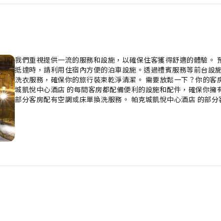
我們重視提供一流的服務和設施，以確保住客獲得舒適的體驗。 
抵達時，請利用住宿內方便的泊車設施。透過禮賓服務等前台設
洗衣服務，確保你的旅行裝束乾淨清潔。 需要放鬆一下？你的客
城凱悅中心酒店 的每間客房都配備便利的設施和配件，確保你擁
部分客房配有空調或床單換洗服務。 帕克城凱悅中心酒店 的部
配備影音串流、每日報紙或電視，以滿足住客的娛樂需求。部分
如反掌。 部分客房的浴室配備了齊全的浴室用品，確保住客享受舒
以美味早餐開始新一天。 讓你的旅程擺脫飢餓的痛苦！住宿內的
店的職員協助你將在超市購買的食品雜貨直接送上房間，體驗高效
休閒設施供住客享受。 這個完美的冬季度假勝地具備齊全的冬季