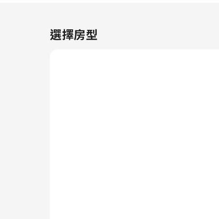
加舒適和愉快。 帕克城凱悅中心
酒店 的每間客房都配備便利的設
施和配件，確保你擁有舒適的入住
選擇房型
體驗。 為了讓你享受更舒適的住
宿體驗，部分客房配有空調或床單
換洗服務。 帕克城凱悅中心酒店
的部分客房設有獨立客廳，另外還
有帶露台的客房。部分客房配備影
音串流、每日報紙或電視，以滿足
住客的娛樂需求。部分客房配備飲
品沖泡用品，沖泡出一杯香醇咖啡
或濃茶易如反掌。 部分客房的浴
室配備了齊全的浴室用品，確保住
客享受舒適的住宿體驗。 帕克城
凱悅中心酒店 讓你每天早上以美
味早餐開始新一天。 讓你的旅程
擺脫飢餓的痛苦！住宿內的餐廳提
供美味且方便的膳食選擇。 讓帕
克城凱悅中心酒店的職員協助你將
在超市購買的食品雜貨直接送上房
間，體驗高效和方便的服務。帕克
城凱悅中心酒店 提供各種各樣的
休閒設施供住客享受。 這個完美