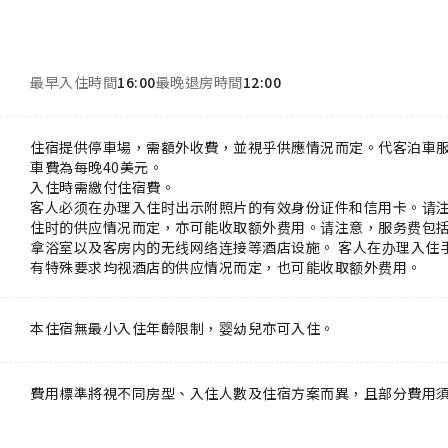
最早入住時間
16:00
最晚退房時間
12:00
住宿提供停車場，需額外收費，並視乎供應情況而定。代客泊車
車費為每晚40美元。
入住時需繳付住宿費。
客人必须在办理入住时出示附照片的有效身份证件和信用卡。请
住时的供应情况而定，亦可能收取额外费用。请注意，服务费包
拿浴室以及客房内的无线网络连接等酒店设施。 客人在办理入住
有特殊要求均视酒店的供应情况而定，也可能收取额外费用。
本住宿無最小入住年齡限制，婴幼兒亦可入住。
費用標準將視不同房型、入住人數及住宿方案而異，且部分費用