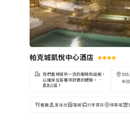
帕克城凱悅中心酒店
我們重視提供一流的服務和設施，
3551
以確保住客獲得舒適的體驗。 預
美國
更多介紹
訂住宿的交通服務，方便安排往返
機場的行程。開車抵達時，請利用
住宿內方便的泊車設施。透過禮賓
服務等前台設施隨時獲取所需支
餐廳
游泳池
電梯
行李寄存
停車場
援。長期住客或有需要的客人可使
用洗衣服務，確保你的旅行裝束乾
淨清潔。 需要放鬆一下？你的客
房提供的客房服務，讓你的住宿更