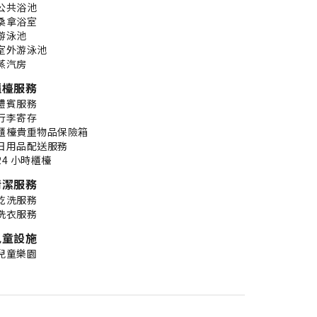
公共浴池
桑拿浴室
游泳池
室外游泳池
蒸汽房
櫃檯服務
禮賓服務
行李寄存
櫃檯貴重物品保險箱
日用品配送服務
24 小時櫃檯
清潔服務
乾洗服務
洗衣服務
兒童設施
兒童樂園