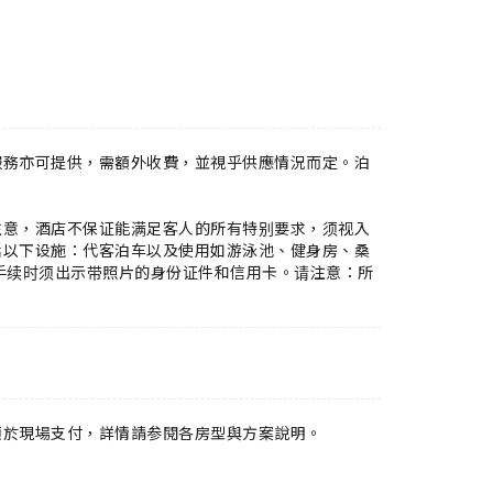
服務亦可提供，需額外收費，並視乎供應情況而定。泊
注意，酒店不保证能满足客人的所有特别要求，须视入
括以下设施：代客泊车以及使用如游泳池、健身房、桑
手续时须出示带照片的身份证件和信用卡。请注意：所
須於現場支付，詳情請参閱各房型與方案說明。