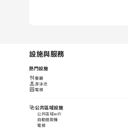
的冬季度假勝地具備齊全的冬季運
動設施，可以昇華你的住宿體驗。
設施與服務
熱門設施
餐廳
游泳池
電梯
公共區域設施
公共區域wifi
自動提款機
電梯