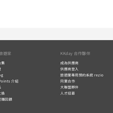
旅遊家
KKday 合作夥伴
合集
成為供應商
證
供應商登入
og
旅遊業專用預約系統 rezio
Points 介紹
同業合作
品
大聯盟夥伴
兌換
人才招募
記賺回饋