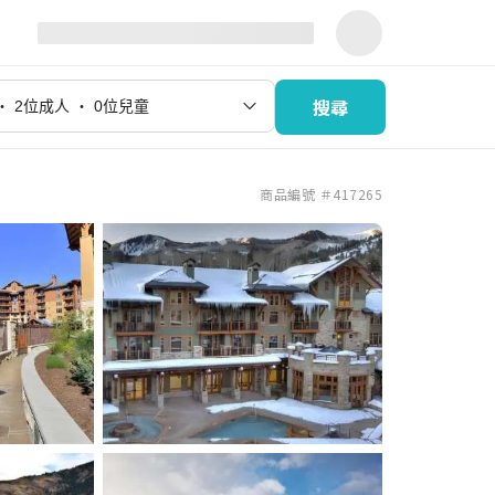
搜尋
商品編號 ＃417265