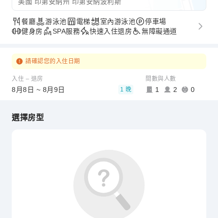
美國 印第安納州 印第安納波利斯
餐廳
游泳池
電梯
室內游泳池
停車場
健身房
SPA服務
快速入住退房
無障礙通道
請確認您的入住日期
入住 – 退房
間數與人數
8月8日 ~ 8月9日
1
2
0
1 晚
選擇房型