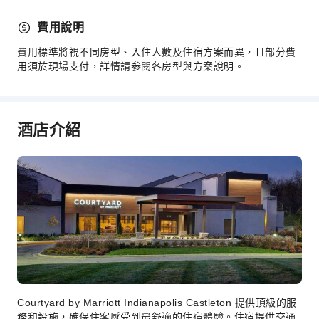
電梯
費用說明
公共區域wifi
花園
費用標準將視不同房型、入住人數及住宿方案而異，且部分費
用須於現場支付，詳情請参閱各房型與方案說明。
自動販賣機
吸菸區
停車場
酒店介紹
代客泊車
上網服務
櫃檯服務
外幣兌換服務
櫃檯貴重物品保險箱
快速入住退房
24 小時櫃檯
安全與保全
Courtyard by Marriott Indianapolis Castleton 提供頂級的服
安全警報器
務和設施，確保住客感受到最舒適的住宿體驗。住宿提供交通