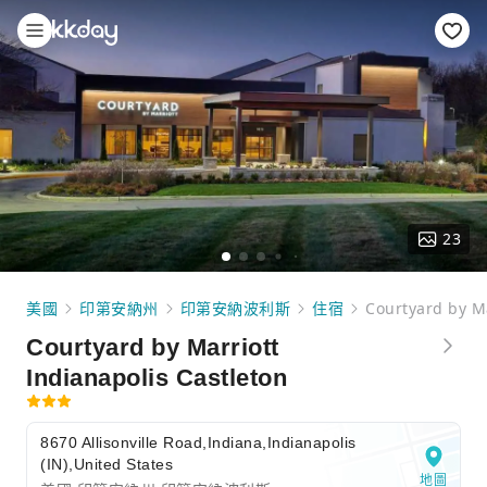
23
美國
印第安納州
印第安納波利斯
住宿
Courtyard by Ma
Courtyard by Marriott
Indianapolis Castleton
8670 Allisonville Road,Indiana,Indianapolis
(IN),United States
地圖