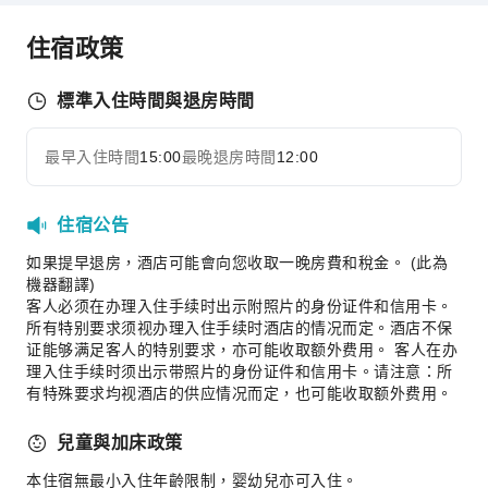
商務服務
住宿政策
傳真/影印
兒童設施
標準入住時間與退房時間
兒童托管
兒童餐
最早入住時間
15:00
最晚退房時間
12:00
展開全部
運動設施
高爾夫球場
住宿公告
交通服務
如果提早退房，酒店可能會向您收取一晚房費和稅金。 (此為
機器翻譯)
租車服務
客人必须在办理入住手续时出示附照片的身份证件和信用卡。
所有特别要求须视办理入住手续时酒店的情况而定。酒店不保
清潔服務
证能够满足客人的特别要求，亦可能收取额外费用。 客人在办
乾洗服務
理入住手续时须出示带照片的身份证件和信用卡。请注意：所
有特殊要求均视酒店的供应情况而定，也可能收取额外费用。
熨燙服務
洗衣服務
兒童與加床政策
公共區域設施
本住宿無最小入住年齡限制，婴幼兒亦可入住。