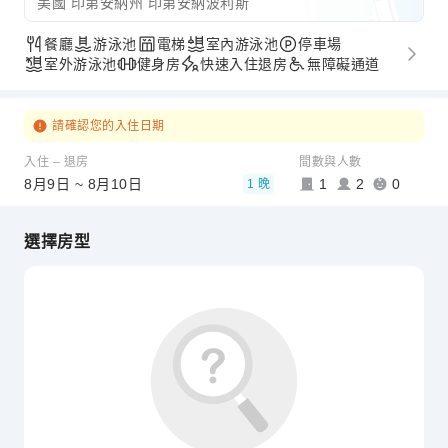
美國 印第安納州 印第安納波利斯
餐廳
游泳池
電梯
室內游泳池
停車場
室外游泳池
健身房
快速入住退房
無障礙通道
請確認您的入住日期
入住 – 退房
間數與人數
8月9日 ~ 8月10日
1
2
0
1 晚
選擇房型