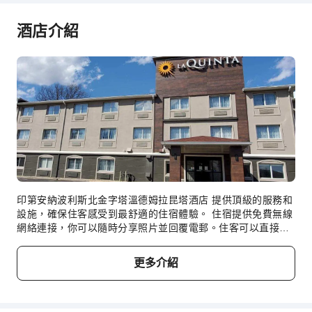
公共區域設施
酒店介紹
公共區域wifi
電梯
吸菸區
停車場
展開全部
上網服務
商店
櫃檯服務
櫃檯貴重物品保險箱
印第安納波利斯北金字塔溫德姆拉昆塔酒店 提供頂級的服務和
快速入住退房
設施，確保住客感受到最舒適的住宿體驗。 住宿提供免費無線
24 小時櫃檯
網絡連接，你可以隨時分享照片並回覆電郵。住客可以直接使
用住宿的免費停車場。住宿提供禮賓服務等前台設施，以確保
安全與保全
住客享受舒適的住宿體驗。住宿的客房送餐服務確保在你入住
更多介紹
急救包
期間為你提供絕佳選擇。 便利店可以及時滿足你微小或臨時的
需求，毋須外出。 住宿範圍內嚴禁吸煙。 只可在住宿的指定
公共區域監控
吸煙區吸煙。住宿的每間客房均提供一系列便利設施，確保你
滅火器
能夠擁有舒適的入住體驗。住宿內的客房提供各種設施，其中