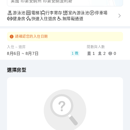
美國 印第安納州 印第安納波利斯
游泳池
電梯
行李寄存
室內游泳池
停車場
健身房
快速入住退房
無障礙通道
請確認您的入住日期
入住 – 退房
間數與人數
8月6日 ~ 8月7日
1
2
0
1 晚
選擇房型