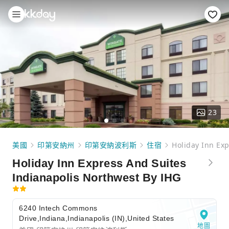
23
美國
印第安納州
印第安納波利斯
住宿
Holiday Inn Ex
Holiday Inn Express And Suites
Indianapolis Northwest By IHG
6240 Intech Commons
Drive,Indiana,Indianapolis (IN),United States
地圖