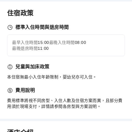
公共區域wifi
住宿政策
共用廚房
自動販賣機
標準入住時間與退房時間
電梯
吸菸區
最早入住時間
15:00
最晚入住時間
08:00
展開全部
停車場
最晚退房時間
11:00
上網服務
公共休息室/電視室
兒童與加床政策
商店
本住宿無最小入住年齡限制，婴幼兒亦可入住。
櫃檯服務
費用說明
行李寄存
櫃檯貴重物品保險箱
費用標準將視不同房型、入住人數及住宿方案而異，且部分費
用須於現場支付，詳情請参閱各房型與方案說明。
快速入住退房
日用品配送服務
24 小時櫃檯