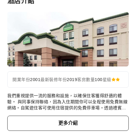
酒店介紹
安全與保全
急救包
公共區域監控
滅火器
煙霧警報器
無障礙設施
無障礙通道
無障礙設施
開業年份
2001
最新裝修年份
2019
客房數量
100
星級
我們重視提供一流的服務和設施，以確保住客獲得舒適的體
驗。 與同事保持聯絡，因為入住期間你可以全程使用免費無線
網絡。自駕遊住客可使用住宿提供的免費停車場。透過禮賓服
務等前台設施隨時獲取所需支援。長期住客或有需要的客人可
使用洗衣服務，確保你的旅行裝束乾淨清潔。需要放鬆一下？
更多介紹
你的客房提供的客房服務，讓你的住宿更加舒適和愉快。 請注
意，為確保所有住客都能享受清新空氣，住宿範圍內禁止吸