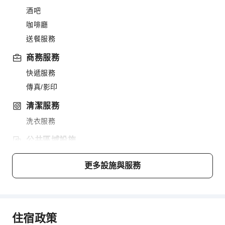
酒吧
咖啡廳
送餐服務
商務服務
快遞服務
傳真/影印
清潔服務
洗衣服務
公共區域設施
公共區域wifi
更多設施與服務
共用廚房
自動販賣機
自動提款機
電梯
住宿政策