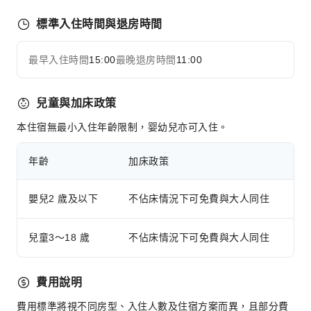
吸菸區
停車場
標準入住時間與退房時間
自行車停放區
上網服務
最早入住時間
15:00
最晚退房時間
11:00
展開全部
櫃檯服務
兒童與加床政策
旅遊票務服務
快速入住退房
本住宿無最小入住年齡限制，婴幼兒亦可入住。
日用品配送服務
年齡
加床政策
24 小時櫃檯
安全與保全
嬰兒2 歲及以下
不佔床情況下可免費與大人同住
急救包
公共區域監控
兒童3～18 歲
不佔床情況下可免費與大人同住
滅火器
煙霧警報器
費用說明
無障礙設施
費用標準將視不同房型、入住人數及住宿方案而異，且部分費