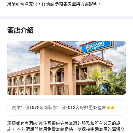
無障礙通道
用須於現場支付，詳情請参閱各房型與方案說明。
無障礙設施
酒店介紹
開業年份
1978
最新裝修年份
2013
客房數量
39
星級
羅德威套房酒店 為住客提供完美無瑕的服務和所有必要的設
施。 在住宿期間使用免費無線網絡，以保持暢通無阻的溝通交