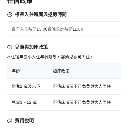
住宿政策
上網服務
標準入住時間與退房時間
櫃檯服務
旅遊票務服務
最早入住時間
13:00
最晚退房時間
11:00
展開全部
行李寄存
快速入住退房
兒童與加床政策
24 小時櫃檯
本住宿無最小入住年齡限制，婴幼兒亦可入住。
安全與保全
急救包
年齡
加床政策
無障礙設施
嬰兒2 歲及以下
不佔床情況下可免費與大人同住
無障礙通道
無障礙設施
兒童3～12 歲
不佔床情況下可免費與大人同住
費用說明