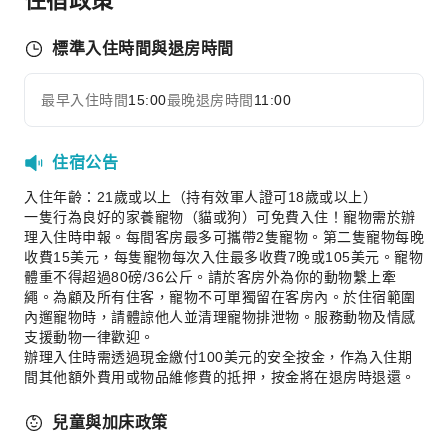
24 小時櫃檯
標準入住時間與退房時間
安全與保全
公共區域監控
最早入住時間
15:00
最晚退房時間
11:00
展開全部
煙霧警報器
急救包
住宿公告
滅火器
保全人員
入住年齡：21歲或以上（持有效軍人證可18歲或以上）
一隻行為良好的家養寵物（貓或狗）可免費入住！寵物需於辦
無障礙設施
理入住時申報。每間客房最多可攜帶2隻寵物。第二隻寵物每晚
收費15美元，每隻寵物每次入住最多收費7晚或105美元。寵物
無障礙通道
體重不得超過80磅/36公斤。請於客房外為你的動物繫上牽
無障礙設施
繩。為顧及所有住客，寵物不可單獨留在客房內。於住宿範圍
內遛寵物時，請體諒他人並清理寵物排泄物。服務動物及情感
支援動物一律歡迎。
辦理入住時需透過現金繳付100美元的安全按金，作為入住期
間其他額外費用或物品維修費的抵押，按金將在退房時退還。
兒童與加床政策