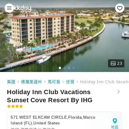
23
美國
佛羅里達州
馬可島
住宿
Holiday Inn Club Vacat
Holiday Inn Club Vacations
Sunset Cove Resort By IHG
571 WEST ELKCAM CIRCLE,Florida,Marco
Island (FL),United States
地圖