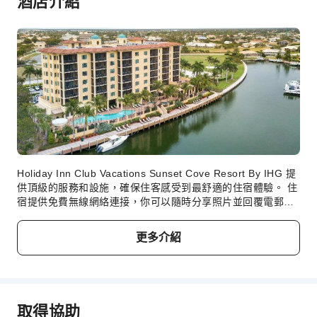
酒店介紹
吸菸區
停車場
上網服務
公共休息室/電視室
櫃檯服務
行李寄存
安全與保全
急救包
Holiday Inn Club Vacations Sunset Cove Resort By IHG 提
公共區域監控
供頂級的服務和設施，確保住客感受到最舒適的住宿體驗。 住
宿提供免費無線網絡連接，你可以隨時分享照片並回覆電郵。
滅火器
住宿提供交通服務，助你發掘想到訪的 馬可島 (FL) 景點 。 住
保全人員
客可以直接使用住宿的免費停車場。住宿在前台提供禮賓服
更多介紹
務，以滿足你的要求。Holiday Inn Club Vacations Sunset
煙霧警報器
Cove Resort By IHG幫你減少攜帶的行李，因為這裡提供的洗
無障礙設施
衣服務可讓你的衣物保持潔淨。 住宿範圍內嚴禁吸煙。
Holiday Inn Club Vacations Sunset Cove Resort By IHG 每
無障礙通道
間客房都經過精心設計和裝飾，為住客帶來舒適溫馨的入住體
取得協助
無障礙設施
驗。Holiday Inn Club Vacations Sunset Cove Resort By