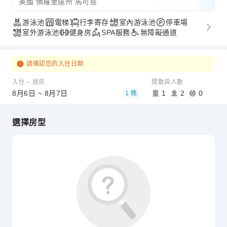
美國 佛羅里達州 馬可島
游泳池
電梯
行李寄存
室內游泳池
停車場
室外游泳池
健身房
SPA服務
無障礙通道
請確認您的入住日期
入住 – 退房
間數與人數
8月6日 ~ 8月7日
1
2
0
1 晚
選擇房型