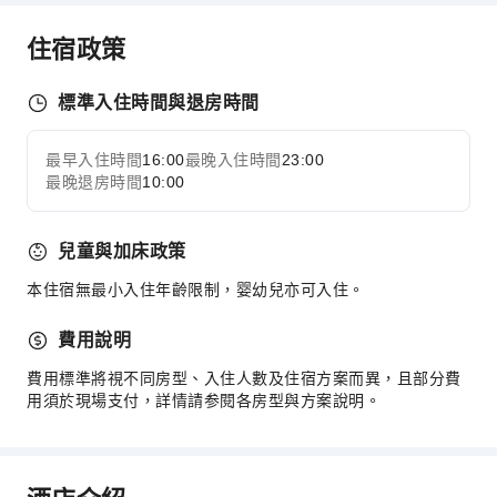
傳真/影印
住宿政策
運動設施
高爾夫球場
標準入住時間與退房時間
乒乓球室
最早入住時間
16:00
最晚入住時間
23:00
展開全部
交通服務
最晚退房時間
10:00
自行車租賃服務
清潔服務
兒童與加床政策
乾洗服務
本住宿無最小入住年齡限制，婴幼兒亦可入住。
洗衣服務
費用說明
公共區域設施
費用標準將視不同房型、入住人數及住宿方案而異，且部分費
公共區域wifi
用須於現場支付，詳情請参閱各房型與方案說明。
共用廚房
電梯
禮品店