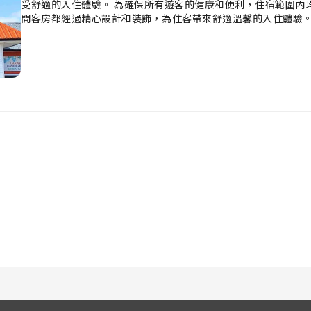
受舒適的入住體驗。 為確保所有遊客的健康和便利，住宿範圍內均
間客房都經過精心設計和裝飾，為住客帶來舒適溫馨的入住體驗。
紙或電視，讓你盡情享受。 部分客房配備沖泡咖啡或茶所需的一
或風筒，方便住客使用。 溫德姆旅遊旅館-印第安納波利斯賽道 
都可以透過住宿設置的自動售賣機享用輕食。在你入住期間，住
驗。進入住宿內設的水療設施，以輕鬆舒適的方式結束充實一天