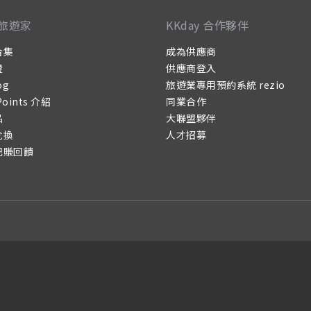
旅遊家
KKday 合作夥伴
合集
成為供應商
證
供應商登入
og
旅遊業專用預約系統 rezio
Points 介紹
同業合作
品
大聯盟夥伴
兌換
人才招募
記賺回饋