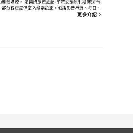
嚴禁吸煙。 溫德姆旅遊旅館-印第安納波利斯賽道 每
 部分客房提供室內娛樂設施，包括影音串流、每日報
切用品，方便你使用。 部分客房的浴室提供浴袍、毛巾
更多介紹
每天提供美味早餐 ，不收取額外費用。 無論日夜，住客
宿一系列引人入勝的活動和設施可確保你享受愉快的體
。在游泳池暢泳一番，完美地開始你的假期。