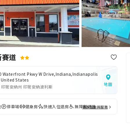
斯賽道
0 Waterfront Pkwy W Drive,Indiana,Indianapolis
,United States
地圖
 印第安納州 印第安納波利斯
池
停車場
健身房
快速入住退房
無障礙通道
更多設施與服務