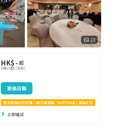
23
HK$
-
起
0晚x0間 (含稅)
更換日期
首次使用APP訂購，輸入優惠碼「APP15HK」即減$15
立即確認