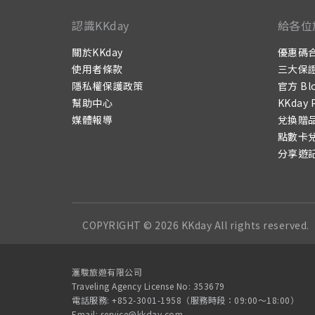
認識KKday
給各位
關於KKday
優惠碼
使用者條款
三大保
隱私權保護政策
官方 Bl
幫助中心
KKday 
媒體報導
兌換贈
點數卡
分享遊
COPYRIGHT © 2026 KKday All rights reserved.
滙駿旅遊有限公司
Traveling Agency License No: 353679
電話服務: +852-3001-1958（服務時段：09:00～18:00）
Email:
service@kkday.com