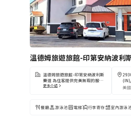
溫德姆旅遊旅館-印第安納波利
溫德姆旅遊旅館-印第安納波利斯
293
賽道 為住客提供完美無瑕的服務
(IN)
更多介紹
和所有必要的設施。 在住宿期間
美國
使用免費無線網絡，以保持暢通無
阻的溝通交流。 住宿的免費停車
場對自駕遊住客而言非常方便。透
餐廳
游泳池
電梯
行李寄存
室內游泳
過前台服務提供的禮賓服務，輕鬆
計劃你的日常活動和旅程。 想放
鬆身心？充分利用 溫德姆旅遊旅
館-印第安納波利斯賽道 提供的客