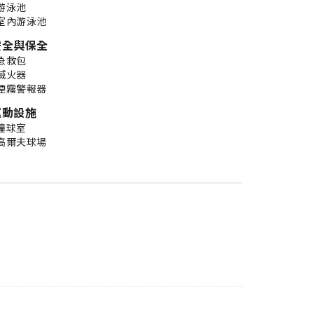
游泳池
室內游泳池
安全與保全
急救包
滅火器
煙霧警報器
運動設施
撞球室
高爾夫球場