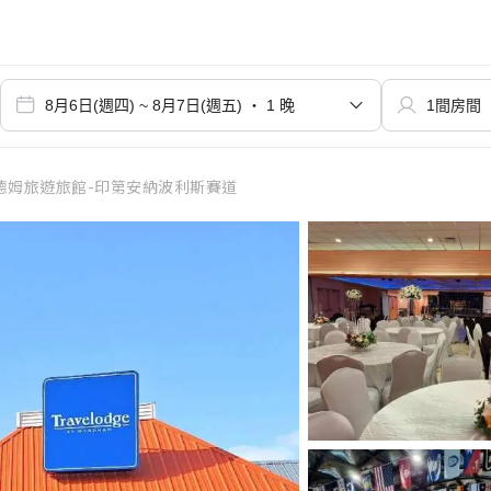
德姆旅遊旅館-印第安納波利斯賽道