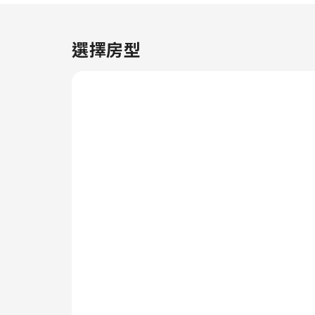
房服務等設施及服務，享受舒適的
入住體驗。 為確保所有遊客的健
康和便利，住宿範圍內均嚴禁吸
選擇房型
煙。 溫德姆旅遊旅館-印第安納波
利斯賽道 每間客房都經過精心設
計和裝飾，為住客帶來舒適溫馨的
入住體驗。 部分客房提供室內娛
樂設施，包括影音串流、每日報紙
或電視，讓你盡情享受。 部分客
房配備沖泡咖啡或茶所需的一切用
品，方便你使用。 部分客房的浴
室提供浴袍、毛巾或風筒，方便住
客使用。 溫德姆旅遊旅館-印第安
納波利斯賽道 每天提供美味早餐
，不收取額外費用。 無論日夜，
住客都可以透過住宿設置的自動售
賣機享用輕食。在你入住期間，住
宿一系列引人入勝的活動和設施可
確保你享受愉快的體驗。進入住宿
內設的水療設施，以輕鬆舒適的方
式結束充實一天。在游泳池暢泳一
番，完美地開始你的假期。