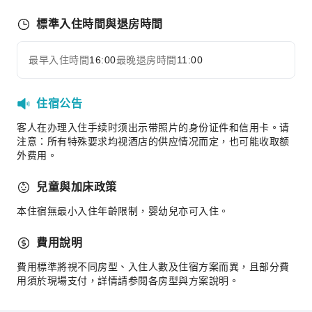
自動販賣機
電梯
標準入住時間與退房時間
停車場
最早入住時間
16:00
最晚退房時間
11:00
上網服務
展開全部
櫃檯服務
住宿公告
禮賓服務
客人在办理入住手续时须出示带照片的身份证件和信用卡。请
行李寄存
注意：所有特殊要求均视酒店的供应情况而定，也可能收取额
櫃檯貴重物品保險箱
外费用。
24 小時櫃檯
兒童與加床政策
安全與保全
本住宿無最小入住年齡限制，婴幼兒亦可入住。
急救包
公共區域監控
費用說明
滅火器
費用標準將視不同房型、入住人數及住宿方案而異，且部分費
煙霧警報器
用須於現場支付，詳情請参閱各房型與方案說明。
無障礙設施