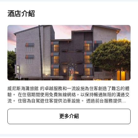
無障礙通道
酒店介紹
無障礙設施
威尼斯海灘旅館 的卓越服務和一流設施為住客創造了難忘的體
驗。 在住宿期間使用免費無線網絡，以保持暢通無阻的溝通交
流。 住宿為自駕遊住客提供泊車設施。 透過前台服務提供的
禮賓服務，輕鬆計劃你的日常活動和旅程。 想放鬆身心？充分
利用 威尼斯海灘旅館 提供的客房服務等設施及服務，享受舒
更多介紹
適的入住體驗。 為確保所有遊客的健康和便利，住宿範圍內均
嚴禁吸煙。 威尼斯海灘旅館 的每間客房都配備便利的設施和
配件，確保你擁有舒適的入住體驗。為了讓你享受更愉快的住
宿體驗，住宿的部分客房配有空調或床單換洗服務。威尼斯海