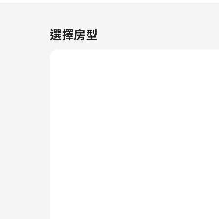
所有基本必需品，致力營造愉快的
住宿體驗，並使你徹底放鬆身心。
為了讓你享受更舒適的住宿體驗，
選擇房型
部分客房配有空調或床單換洗服
務。部分客房配有影音串流、每日
報紙或電視，滿足住客娛樂需求。
部分客房配備飲品沖泡用品，沖泡
出一杯香醇咖啡或濃茶易如反掌。
部分客房的浴室配備了齊全的浴室
用品，確保住客享受舒適的住宿體
驗。 每天在住宿內的咖啡廳喝上
一杯必不可少的咖啡，開始你的度
假時光。 透過住宿的娛樂設施輕
鬆體驗美妙的夜晚，而毋須離開住
宿範圍。