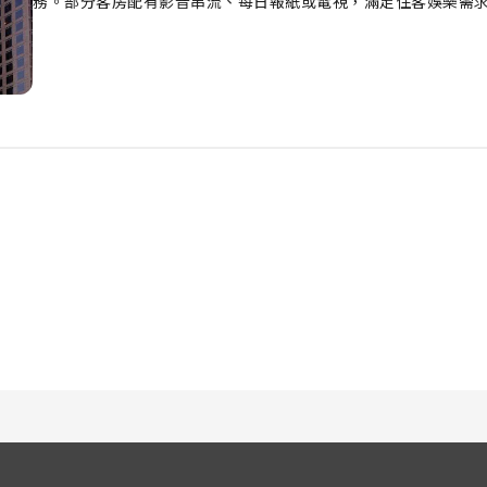
務。部分客房配有影音串流、每日報紙或電視，滿足住客娛樂需
或濃茶易如反掌。部分客房的浴室配備了齊全的浴室用品，確保住
一杯必不可少的咖啡，開始你的度假時光。 透過住宿的娛樂設施