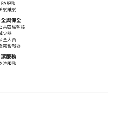
SPA服務
美髮護髮
安全與保全
公共區域監控
滅火器
保全人員
煙霧警報器
清潔服務
乾洗服務