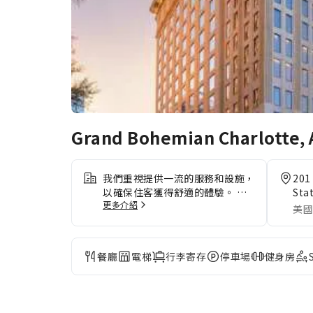
Grand Bohemian Charlotte, 
我們重視提供一流的服務和設施，
201
以確保住客獲得舒適的體驗。 開
Sta
更多介紹
車抵達時，請利用住宿內方便的泊
美國
車設施。透過禮賓服務等前台設施
隨時獲取所需支援。 長期住客或
有需要的客人可使用住宿的洗衣服
餐廳
電梯
行李寄存
停車場
健身房
務，確保你喜歡的旅行服裝清潔乾
淨。這裡的客房設施及服務 (如客
房服務)是你選擇本住宿的最佳理
由。客房設計簡約溫馨，並配備了