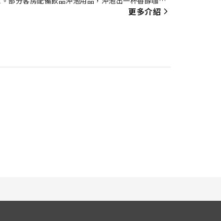
求。部分客房配備飲品沖泡用品，沖泡出一杯香醇咖啡
客享受舒適的住宿體驗。 每天在住宿內的咖啡廳喝上
更多介紹
輕鬆體驗美妙的夜晚，而毋須離開住宿範圍。