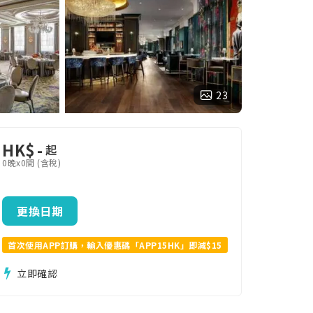
23
HK$
-
起
0晚x0間 (含稅)
更換日期
首次使用APP訂購，輸入優惠碼「APP15HK」即減$15
立即確認