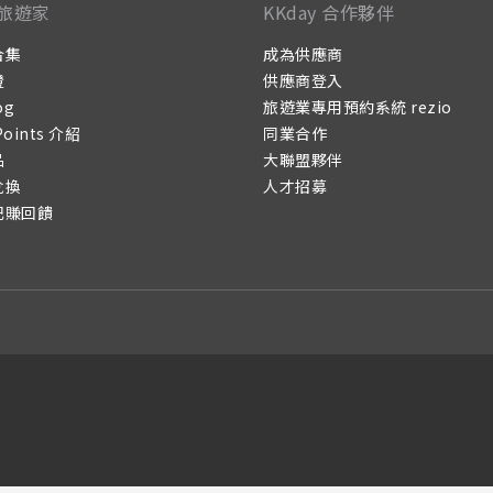
旅遊家
KKday 合作夥伴
合集
成為供應商
證
供應商登入
og
旅遊業專用預約系統 rezio
Points 介紹
同業合作
品
大聯盟夥伴
兌換
人才招募
記賺回饋