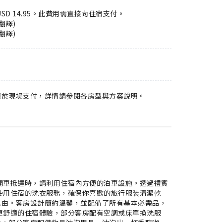
SD 14.95。此費用需直接向住宿支付。
翻譯)
翻譯)
須於現場支付，詳情請参閱各房型與方案說明。
開車抵達時，請利用住宿內方便的泊車設施。透過禮賓
使用住宿的洗衣服務，確保你喜歡的旅行服裝清潔乾
佳理由。客房設計簡約溫馨，並配備了所有基本必需品，
更舒適的住宿體驗，部分客房配有空調或床單換洗服