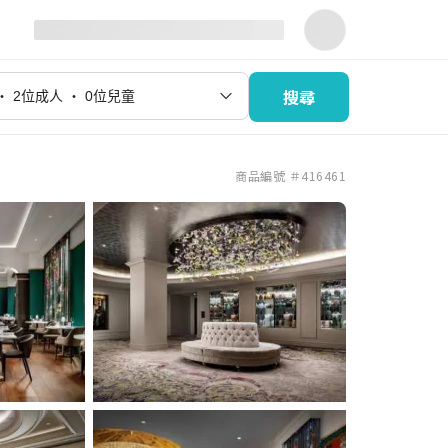
搜尋
商品編號 ＃416461