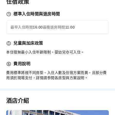
住宿政策
販賣亭/便利商店
小吃吧
標準入住時間與退房時間
商務服務
商務服務
最早入住時間
16:00
最晚退房時間
11:00
展開全部
會議廳
傳真/影印
兒童與加床政策
桌上電腦
本住宿無最小入住年齡限制，婴幼兒亦可入住。
兒童設施
費用說明
兒童餐
費用標準將視不同房型、入住人數及住宿方案而異，且部分費
運動設施
用須於現場支付，詳情請参閱各房型與方案說明。
高爾夫球場
交通服務
酒店介紹
租車服務
叫車服務