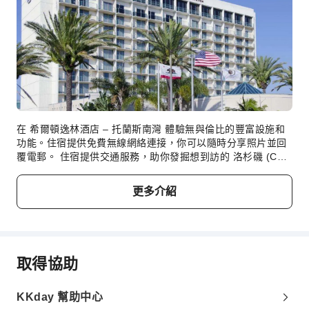
清潔服務
乾洗服務
熨燙服務
洗衣服務
公共區域設施
公共區域wifi
自動提款機
在 希爾頓逸林酒店 – 托蘭斯南灣 體驗無與倫比的豐富設施和
功能。住宿提供免費無線網絡連接，你可以隨時分享照片並回
電梯
覆電郵。 住宿提供交通服務，助你發掘想到訪的 洛杉磯 (CA)
吸菸區
景點 。 住宿提供禮賓服務等前台設施，以確保住客享受舒適
的住宿體驗。住宿提供的票務服務甚至可以幫助你預訂門票，
停車場
更多介紹
確保你能成功預訂休閒活動和探索行程。客房服務等客房設施
充電車位
及服務讓你悠閒地享受客房內的住宿體驗。 住宿的每間客房均
上網服務
提供一系列便利設施，確保你能夠擁有舒適的入住體驗。在 希
爾頓逸林酒店 – 托蘭斯南灣，你可以找到一系列設計獨特的房
櫃檯服務
間，例如設有獨立客廳的客房，或者配有陽台或露台的客房。
取得協助
入住部分指定客房的住客可在房內享受精彩室內娛樂活動，例
旅遊票務服務
如影音串流、每日報紙或電視。 住客可在部分客房中找到沖泡
禮賓服務
咖啡或茶所需的一切用品。希爾頓逸林酒店 – 托蘭斯南灣 內部
KKday 幫助中心
分客房的洗手間提供浴袍、毛巾或風筒。 令人愉快的早餐是開