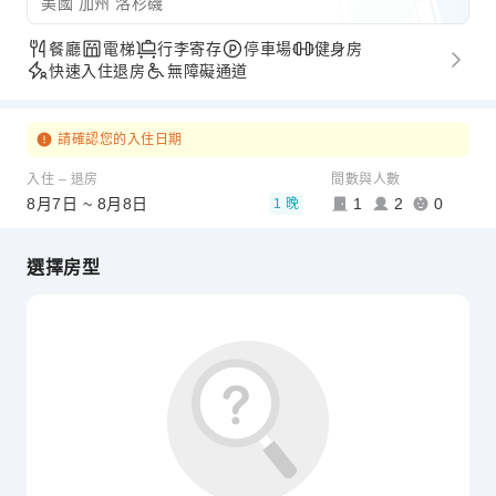
美國 加州 洛杉磯
餐廳
電梯
行李寄存
停車場
健身房
快速入住退房
無障礙通道
請確認您的入住日期
入住 – 退房
間數與人數
8月7日 ~ 8月8日
1
2
0
1 晚
選擇房型