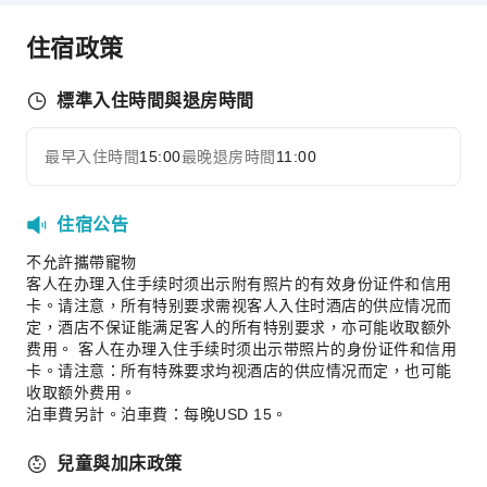
兒童設施
住宿政策
兒童托管
運動設施
標準入住時間與退房時間
高爾夫球場
最早入住時間
15:00
最晚退房時間
11:00
交通服務
展開全部
租車服務
住宿公告
叫車服務
不允許攜帶寵物
清潔服務
客人在办理入住手续时须出示附有照片的有效身份证件和信用
乾洗服務
卡。请注意，所有特别要求需视客人入住时酒店的供应情况而
定，酒店不保证能满足客人的所有特别要求，亦可能收取额外
洗衣服務
费用。 客人在办理入住手续时须出示带照片的身份证件和信用
公共區域設施
卡。请注意：所有特殊要求均视酒店的供应情况而定，也可能
收取额外费用。
公共區域wifi
泊車費另計。泊車費：每晚USD 15。
共用廚房
兒童與加床政策
自動販賣機