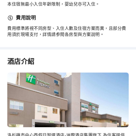
自動提款機
本住宿無最小入住年齡限制，婴幼兒亦可入住。
電梯
費用說明
停車場
上網服務
費用標準將視不同房型、入住人數及住宿方案而異，且部分費
用須於現場支付，詳情請参閱各房型與方案說明。
商店
櫃檯服務
旅遊票務服務
酒店介紹
禮賓服務
行李寄存
櫃檯貴重物品保險箱
快速入住退房
24 小時櫃檯
安全與保全
滅火器
無障礙設施
洛杉磯市中心西假日智選酒店-洲際酒店集團旗下 為住客提供