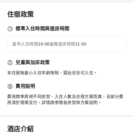
商務服務
住宿政策
快遞服務
傳真/影印
標準入住時間與退房時間
桌上電腦
最早入住時間
兒童設施
16:00
最晚退房時間
11:00
展開全部
兒童托管
兒童樂園
兒童與加床政策
兒童泳池
本住宿無最小入住年齡限制，婴幼兒亦可入住。
運動設施
費用說明
迷你高爾夫
費用標準將視不同房型、入住人數及住宿方案而異，且部分費
交通服務
用須於現場支付，詳情請参閱各房型與方案說明。
接送機服務
叫車服務
酒店介紹
清潔服務