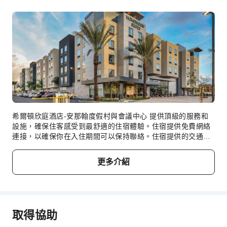
乾洗服務
洗衣服務
公共區域設施
公共區域wifi
自動提款機
電梯
禮品店
吸菸區
希爾頓欣庭酒店-安那翰度假村與會議中心 提供頂級的服務和
設施，確保住客感受到最舒適的住宿體驗。住宿提供免費網絡
停車場
連接，以確保你在入住期間可以保持聯絡。住宿提供的交通服
充電車位
務讓你探索 安那翰（加州） 變得更加方便。住客可以直接在
住宿使用無障礙泊車選項。住宿提供禮賓服務等接待服務，以
共用廚房
更多介紹
滿足你的要求。 使用住宿的票務服務，即可輕鬆獲得當地最佳
代為照顧寵物
娛樂活動的門票。 在 希爾頓欣庭酒店-安那翰度假村與會議中
上網服務
心 提供的洗衣服務幫助下，你可以反覆穿著你最喜愛的服裝。
客房設施及服務包括客房服務，讓你放鬆身心，充分利用你的
櫃檯服務
入住時間。住宿範圍均為無煙區，使住客能感受清新的空氣。
取得協助
住宿配備了各種便利設施，讓你能夠安心入住。 住宿內的部分
旅遊票務服務