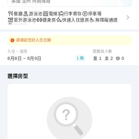
美國 加州 阿納海姆
餐廳
游泳池
電梯
行李寄存
停車場
室外游泳池
健身房
快速入住退房
無障礙通道
接送機服務
請確認您的入住日期
入住 – 退房
間數與人數
8月8日 ~ 8月9日
1
2
0
1 晚
選擇房型