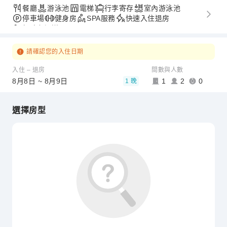
餐廳
游泳池
電梯
行李寄存
室內游泳池
停車場
健身房
SPA服務
快速入住退房
無障礙通道
請確認您的入住日期
入住 – 退房
間數與人數
8月8日 ~ 8月9日
1
2
0
1 晚
選擇房型