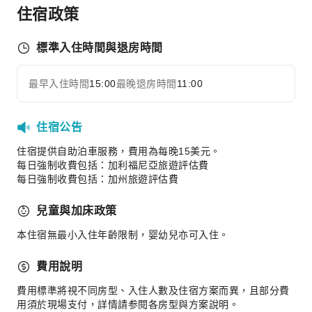
住宿政策
商務服務
傳真/影印
標準入住時間與退房時間
運動設施
保齡球館
最早入住時間
15:00
最晚退房時間
11:00
展開全部
高爾夫球場
健行
住宿公告
網球場
住宿提供自助泊車服務，費用為每晚15美元。
交通服務
每日強制收費包括：加利福尼亞旅遊評估費
每日強制收費包括：加州旅遊評估費
叫車服務
清潔服務
兒童與加床政策
乾洗服務
本住宿無最小入住年齡限制，婴幼兒亦可入住。
熨燙服務
費用說明
洗衣服務
費用標準將視不同房型、入住人數及住宿方案而異，且部分費
公共區域設施
用須於現場支付，詳情請参閱各房型與方案說明。