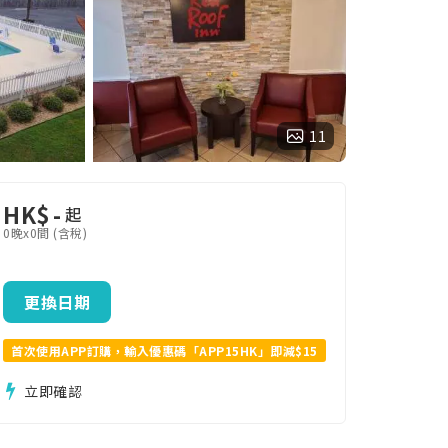
11
HK$
-
起
0晚x0間 (含稅)
更換日期
首次使用APP訂購，輸入優惠碼「APP15HK」即減$15
立即確認