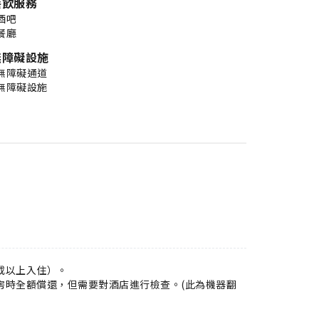
餐飲服務
酒吧
餐廳
無障礙設施
無障礙通道
無障礙設施
或以上入住）。
在退房時全額償還，但需要對酒店進行檢查。(此為機器翻