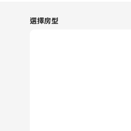
保所有住客和員工的健康和福祉，
任何人士只可於指定區域吸煙。客
房設計簡約溫馨，並配備了所有基
選擇房型
本必需品，致力營造愉快的住宿體
驗，並使你徹底放鬆身心。為了讓
你享受更舒適的住宿體驗，部分客
房配有空調或床單換洗服務。 部
分客房配備影音串流、每日報紙或
電視，以滿足住客的娛樂需求。
部分客房配備沖泡咖啡或茶所需的
一切用品，讓你充滿元氣地開展新
一天。 部分客房的浴室配備了齊
全的浴室用品，確保住客享受舒適
的住宿體驗。 自動售賣機全日運
作，無論任何時間你都可以輕鬆購
買零食。在你入住期間，住宿一系
列引人入勝的活動和設施可確保你
享受愉快的體驗。 在游泳池暢泳
一番，完美地開始你的假期。