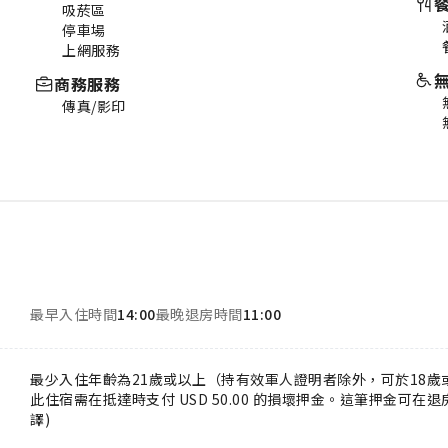
吸菸區
停車場
上網服務
商務服務
傳真/影印
最早入住時間
14:00
最晚退房時間
11:00
最少入住年齡為21歲或以上（持有效軍人證明者除外，可於18歲
此住宿需在抵達時支付 USD 50.00 的損壞押金。這筆押金可
譯)