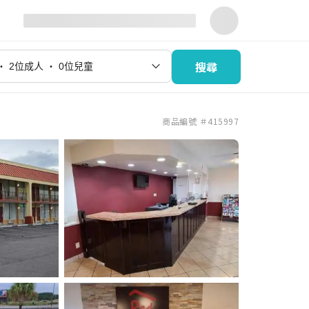
搜尋
商品編號 ＃415997