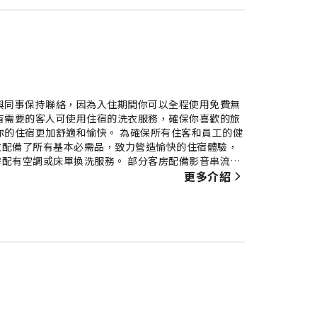
與同事保持聯絡，因為入住期間你可以全程使用免費無
有需要的客人可使用住宿的洗衣服務，確保你喜歡的旅
你的住宿更加舒適和愉快。 為確保所有住客和員工的健
並配備了所有基本必需品，致力營造愉快的住宿體驗，
配有空調或床單換洗服務。 部分客房配備影音串流、
啡或茶所需的一切用品，讓你充滿元氣地開展新一天。
更多介紹
體驗。 自動售賣機全日運作，無論任何時間你都可以
可確保你享受愉快的體驗。 在游泳池暢泳一番，完美