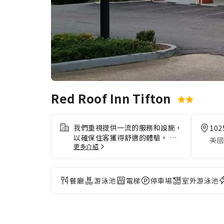
Red Roof Inn Tifton
我們重視提供一流的服務和設施，
102
以確保住客獲得舒適的體驗。 與
美國
更多介紹
同事保持聯絡，因為入住期間你可
以全程使用免費無線網絡。 自駕
遊住客可使用住宿提供的免費停車
場。長期住客或有需要的客人可使
餐廳
游泳池
電梯
停車場
室外游泳池
用住宿的洗衣服務，確保你喜歡的
旅行服裝清潔乾淨。 需要放鬆一
下？你的客房提供的客房服務，讓
你的住宿更加舒適和愉快。 為確