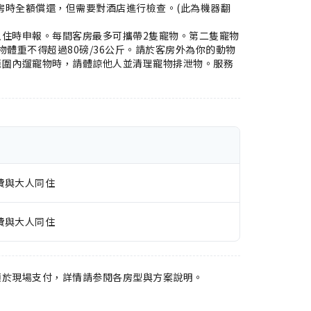
在退房時全額償還，但需要對酒店進行檢查。(此為機器翻
住時申報。每間客房最多可攜帶2隻寵物。第二隻寵物
物體重不得超過80磅/36公斤。請於客房外為你的動物
範圍內遛寵物時，請體諒他人並清理寵物排泄物。服務
費與大人同住
費與大人同住
須於現場支付，詳情請参閱各房型與方案說明。