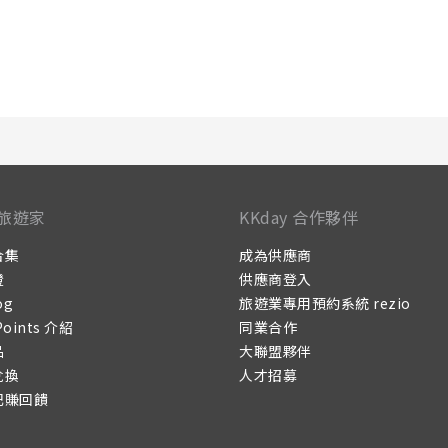
旅遊家
KKday 合作夥伴
合集
成為供應商
證
供應商登入
og
旅遊業專用預約系統 rezio
Points 介紹
同業合作
品
大聯盟夥伴
兌換
人才招募
記賺回饋