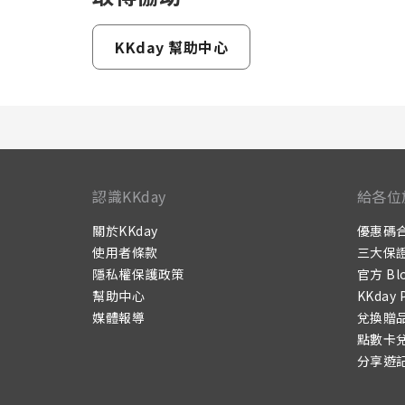
KKday 幫助中心
認識KKday
給各位
關於KKday
優惠碼
使用者條款
三大保
隱私權保護政策
官方 Bl
幫助中心
KKday 
媒體報導
兌換贈
點數卡
分享遊