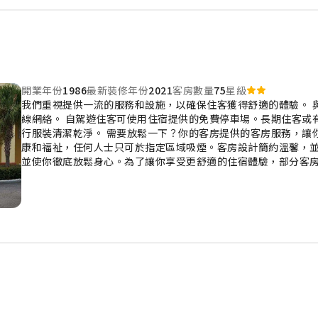
開業年份
1986
最新裝修年份
2021
客房數量
75
星級
我們重視提供一流的服務和設施，以確保住客獲得舒適的體驗。 
線網絡。 自駕遊住客可使用住宿提供的免費停車場。長期住客或
行服裝清潔乾淨。 需要放鬆一下？你的客房提供的客房服務，讓
康和福祉，任何人士只可於指定區域吸煙。客房設計簡約溫馨，
並使你徹底放鬆身心。為了讓你享受更舒適的住宿體驗，部分客房
每日報紙或電視，以滿足住客的娛樂需求。 部分客房配備沖泡咖
部分客房的浴室配備了齊全的浴室用品，確保住客享受舒適的住宿
輕鬆購買零食。在你入住期間，住宿一系列引人入勝的活動和設施
地開始你的假期。