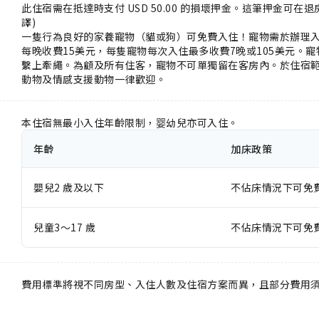
此住宿需在抵達時支付 USD 50.00 的損壞押金。這筆押金可
譯)
一隻行為良好的家養寵物（貓或狗）可免費入住！寵物需於辦理入
每晚收費15美元，每隻寵物每次入住最多收費7晚或105美元。寵
繫上牽繩。為顧及所有住客，寵物不可單獨留在客房內。於住宿
動物及情感支援動物一律歡迎。
本住宿無最小入住年齡限制，婴幼兒亦可入住。
年齡
加床政策
嬰兒2 歲及以下
不佔床情況下可免
兒童3～17 歲
不佔床情況下可免
費用標準將視不同房型、入住人數及住宿方案而異，且部分費用