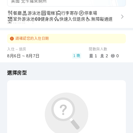
美國 北卡羅來納州
餐廳
游泳池
電梯
行李寄存
停車場
室外游泳池
健身房
快速入住退房
無障礙通道
接送機服務
請確認您的入住日期
入住 – 退房
間數與人數
8月6日 ~ 8月7日
1
2
0
1 晚
選擇房型