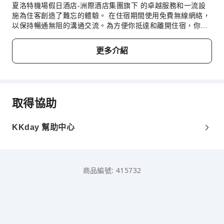
夏洛特機場假日酒店-洲際酒店集團旗下 的卓越服務和一流設
安全與保全
施為住客創造了難忘的體驗。 在住宿期間使用免費無線網絡，
急救包
以保持暢通無阻的溝通交流。為方便你抵達和離開住宿，你可
以在登記入住前預訂機場接送服務。善用住宿提供的交通服
公共區域監控
務，輕鬆發掘 夏洛特 (NC) 的美景。住宿為自駕遊住客提供泊
滅火器
更多介紹
車設施。 透過前台服務提供的禮賓服務，輕鬆計劃你的日常活
保全人員
動和旅程。 如有需要，票務服務可以幫助你預訂門票，確保你
能預訂到附近最好的表演和活動。無論是長期住客還是需要乾
煙霧警報器
淨服裝的客人，這裡提供的洗衣服務都可確保你愛惜的旅行服
裝一塵不染。想放鬆一下？客房內的不同設施及服務 (例如客
無障礙設施
取得協助
房服務) 可讓你最大限度地在房間裡度過美好時光。 此外，你
無障礙通道
可在便利店購買旅行必需小物和雜項物品，而無需離開 夏洛特
機場假日酒店-洲際酒店集團旗下。 為確保所有遊客的健康和
無障礙設施
KKday 幫助中心
便利，住宿範圍內均嚴禁吸煙。 吸煙僅限於指定吸煙區。夏洛
特機場假日酒店-洲際酒店集團旗下 的每間客房都配備便利的
設施和配件，確保你擁有舒適的入住體驗。 為了讓你享受更愉
快的住宿體驗，住宿的部分客房配有空調或床單換洗服務。 夏
商品編號: 415732
洛特機場假日酒店-洲際酒店集團旗下 獨特的客房有不同設計
及佈局，例如配有獨立客廳的客房，更有帶陽台或露台的客房
供你選擇。 部分客房提供多項室內娛樂設施，例如影音串流、
每日報紙或電視，務求為住客帶來愉快的住宿體驗。部分客房
配備沖泡咖啡或茶所需的一切用品，方便你使用。 部分客房的