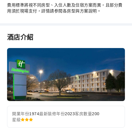
洗衣服務
費用標準將視不同房型、入住人數及住宿方案而異，且部分費
用須於現場支付，詳情請参閱各房型與方案說明。
公共區域設施
公共區域wifi
共用廚房
酒店介紹
自動販賣機
自動提款機
電梯
吸菸區
停車場
上網服務
公共休息室/電視室
櫃檯服務
行李寄存
開業年份
1974
最新裝修年份
2023
客房數量
200
快速入住退房
星級
24 小時櫃檯