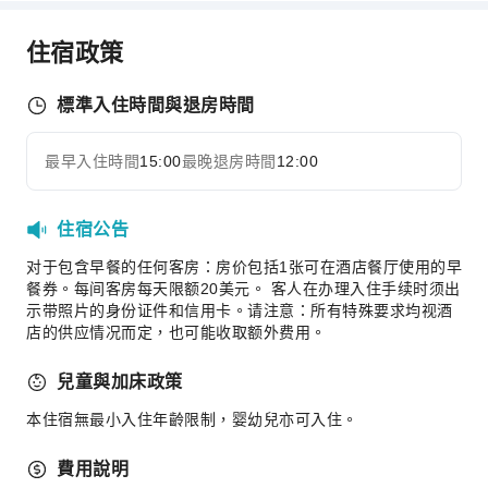
商務服務
住宿政策
會議廳
視聽設備
標準入住時間與退房時間
傳真/影印
桌上電腦
最早入住時間
15:00
最晚退房時間
12:00
展開全部
舉辦特別活動的室內場地
兒童設施
住宿公告
兒童餐
对于包含早餐的任何客房：房价包括1张可在酒店餐厅使用的早
餐券。每间客房每天限额20美元。 客人在办理入住手续时须出
交通服務
示带照片的身份证件和信用卡。请注意：所有特殊要求均视酒
接送機服務
店的供应情况而定，也可能收取额外费用。
叫車服務
兒童與加床政策
清潔服務
本住宿無最小入住年齡限制，婴幼兒亦可入住。
乾洗服務
熨燙服務
費用說明