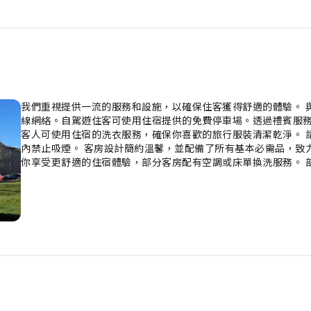
我們重視提供一流的服務和設施，以確保住客獲得舒適的體驗。 
線網絡。自駕遊住客可使用住宿提供的免費停車場。透過禮賓服務
客人可使用住宿的洗衣服務，確保你喜歡的旅行服裝清潔乾淨。 
內禁止吸煙。 客房設計簡約溫馨，並配備了所有基本必需品，致
你享受更舒適的住宿體驗，部分客房配有空調或床單換洗服務。 
樂需求。 部分客房配備沖泡咖啡或茶所需的一切用品，讓你充滿
用品，確保住客享受舒適的住宿體驗。 讓你的假期有個愉快開始。在 Extended 
Great Northern Mall，你將享用一頓美味的免費早餐。
假時光。 若你對食物有極高要求，住宿內的烹飪設施將會令你感