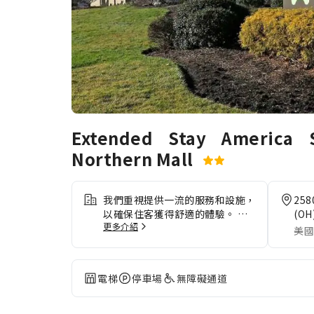
Extended Stay America S
Northern Mall
我們重視提供一流的服務和設施，
258
以確保住客獲得舒適的體驗。 與
(OH
更多介紹
同事保持聯絡，因為入住期間你可
美國
以全程使用免費無線網絡。自駕遊
住客可使用住宿提供的免費停車
場。透過禮賓服務等前台設施隨時
電梯
停車場
無障礙通道
獲取所需支援。 長期住客或有需
要的客人可使用住宿的洗衣服務，
確保你喜歡的旅行服裝清潔乾淨。