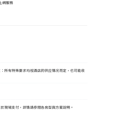
上網服務
意：所有特殊要求均视酒店的供应情况而定，也可能收
須於現場支付，詳情請参閱各房型與方案說明。