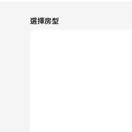
請注意，為確保所有住客都能享受
清新空氣，住宿範圍內禁止吸煙。
客房設計簡約溫馨，並配備了所有
選擇房型
基本必需品，致力營造愉快的住宿
體驗，並使你徹底放鬆身心。為了
讓你享受更舒適的住宿體驗，部分
客房配有空調或床單換洗服務。
部分客房配有影音串流、每日報紙
或電視，滿足住客娛樂需求。 部
分客房配備沖泡咖啡或茶所需的一
切用品，讓你充滿元氣地開展新一
天。部分客房的浴室配備了齊全的
浴室用品，確保住客享受舒適的住
宿體驗。 讓你的假期有個愉快開
始。在 Extended Stay America
Suites - Cleveland - Great
Northern Mall，你將享用一頓美
味的免費早餐。 每天在住宿內的
咖啡廳喝上一杯必不可少的咖啡，
開始你的度假時光。 若你對食物
有極高要求，住宿內的烹飪設施將
會令你感到十分驚喜。