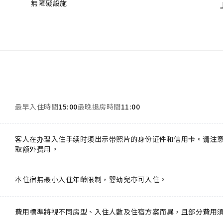
無障礙設施
最早入住時間
15:00
最晚退房時間
11:00
客人在办理入住手续时须出示带照片的身份证件和信用卡。请注
取额外费用。
本住宿無最小入住年齡限制，婴幼兒亦可入住。
費用標準將視不同房型、入住人數及住宿方案而異，且部分費用