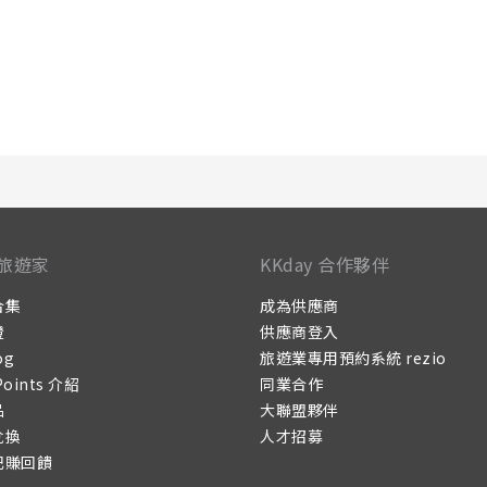
旅遊家
KKday 合作夥伴
合集
成為供應商
證
供應商登入
og
旅遊業專用預約系統 rezio
Points 介紹
同業合作
品
大聯盟夥伴
兌換
人才招募
記賺回饋