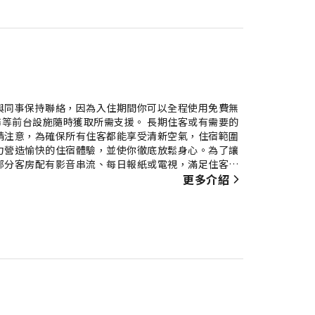
與同事保持聯絡，因為入住期間你可以全程使用免費無
等前台設施隨時獲取所需支援。 長期住客或有需要的
請注意，為確保所有住客都能享受清新空氣，住宿範圍
力營造愉快的住宿體驗，並使你徹底放鬆身心。為了讓
部分客房配有影音串流、每日報紙或電視，滿足住客娛
元氣地開展新一天。部分客房的浴室配備了齊全的浴室
更多介紹
Stay America Suites - Cleveland -
 每天在住宿內的咖啡廳喝上一杯必不可少的咖啡，開始你的度
到十分驚喜。