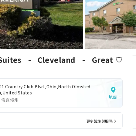
uites - Cleveland - Great
01 Country Club Blvd.,Ohio,North Olmsted
),United States
地圖
 俄亥俄州
更多設施與服務