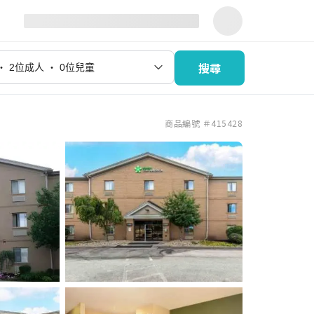
搜尋
商品編號 ＃415428