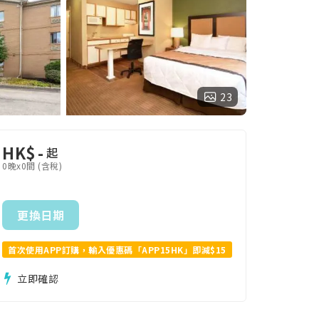
23
HK$
-
起
0晚x0間 (含稅)
更換日期
首次使用APP訂購，輸入優惠碼「APP15HK」即減$15
立即確認