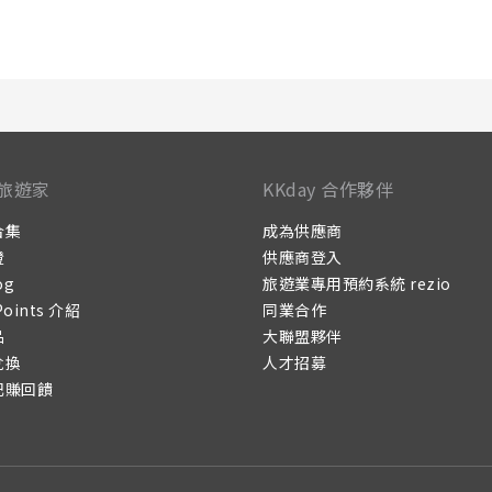
旅遊家
KKday 合作夥伴
合集
成為供應商
證
供應商登入
og
旅遊業專用預約系統 rezio
Points 介紹
同業合作
品
大聯盟夥伴
兌換
人才招募
記賺回饋