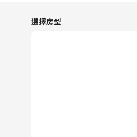
Hotel Travelodge
Fundamental 的每間客房都配備
便利的設施和配件，確保你擁有舒
選擇房型
適的入住體驗。住客可以在部分客
房享受方便舒適的空調或床單換洗
服務。 Developer Hotel
Travelodge Fundamental 每天
提供美味早餐 ，不收取額外費
用。