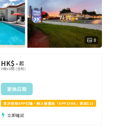
8
HK$
-
起
0晚x0間 (含稅)
更換日期
首次使用APP訂購，輸入優惠碼「APP15HK」即減$15
立即確認