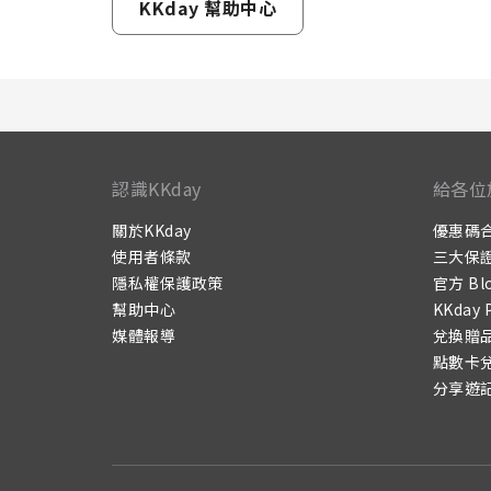
KKday 幫助中心
認識KKday
給各位
關於KKday
優惠碼
使用者條款
三大保
隱私權保護政策
官方 Bl
幫助中心
KKday 
媒體報導
兌換贈
點數卡
分享遊