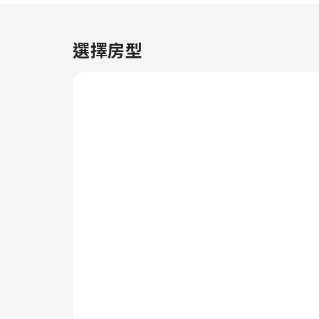
樂需求。部分客房配備飲品沖泡用
品，沖泡出一杯香醇咖啡或濃茶易
如反掌。齊全的浴室用品至關重
選擇房型
要，因此住宿中的部分客房浴室內
會提供浴袍、毛巾或風筒，以提升
你的入住體驗。 在你入住期間，
住宿一系列引人入勝的活動和設施
可確保你享受愉快的體驗。 離開
前記得體驗住宿的水療設施，結束
你的完美假期。探索住宿的健身設
施，在度假期間保持健康。