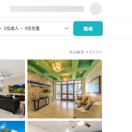
搜尋
商品編號 ＃415355