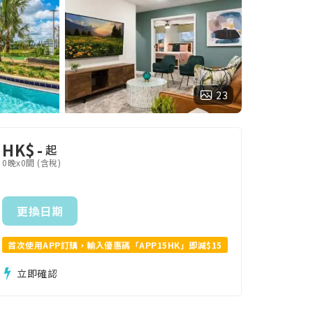
23
HK$
-
起
0晚x0間 (含稅)
更換日期
首次使用APP訂購，輸入優惠碼「APP15HK」即減$15
立即確認