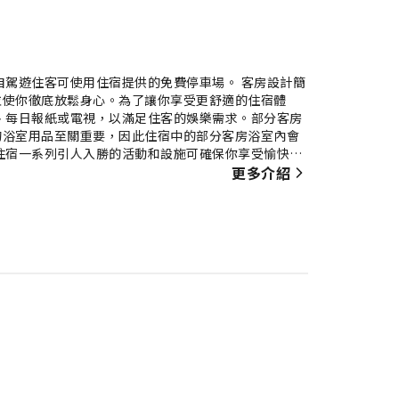
自駕遊住客可使用住宿提供的免費停車場。 客房設計簡
並使你徹底放鬆身心。為了讓你享受更舒適的住宿體
、每日報紙或電視，以滿足住客的娛樂需求。部分客房
的浴室用品至關重要，因此住宿中的部分客房浴室內會
住宿一系列引人入勝的活動和設施可確保你享受愉快的
索住宿的健身設施，在度假期間保持健康。
更多介紹