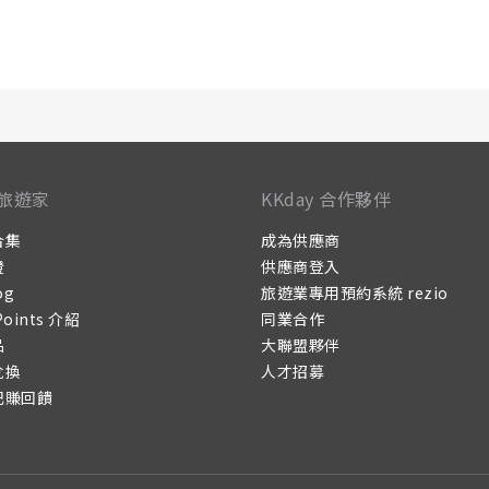
旅遊家
KKday 合作夥伴
合集
成為供應商
證
供應商登入
og
旅遊業專用預約系統 rezio
Points 介紹
同業合作
品
大聯盟夥伴
兌換
人才招募
記賺回饋