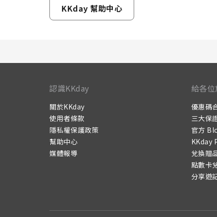
KKday 幫助中心
認識KKday
給各位
關於KKday
優惠碼
使用者條款
三大保
隱私權保護政策
官方 Bl
幫助中心
KKday 
媒體報導
兌換贈
點數卡
分享遊