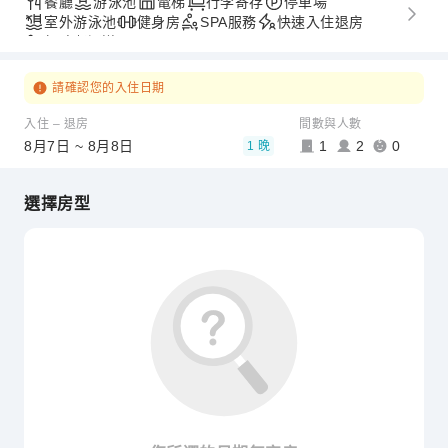
餐廳
游泳池
電梯
行李寄存
停車場
室外游泳池
健身房
SPA服務
快速入住退房
無障礙通道
請確認您的入住日期
入住 – 退房
間數與人數
8月7日 ~ 8月8日
1
2
0
1 晚
選擇房型