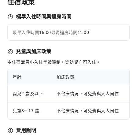
住宿政策
酒吧
咖啡廳
標準入住時間與退房時間
餐廳
送餐服務
最早入住時間
15:00
最晚退房時間
11:00
販賣亭/便利商店
展開全部
燒烤設施
兒童與加床政策
商務服務
本住宿無最小入住年齡限制，婴幼兒亦可入住。
快遞服務
兒童設施
年齡
加床政策
兒童托管
兒童樂園
嬰兒2 歲及以下
不佔床情況下可免費與大人同住
兒童泳池
兒童3～17 歲
不佔床情況下可免費與大人同住
運動設施
高爾夫球場
費用說明
獨木舟