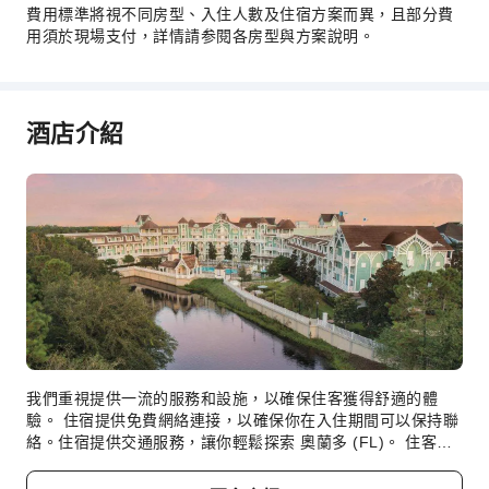
費用標準將視不同房型、入住人數及住宿方案而異，且部分費
交通服務
用須於現場支付，詳情請参閱各房型與方案說明。
租車服務
清潔服務
酒店介紹
乾洗服務
洗衣服務
公共區域設施
公共區域wifi
共用廚房
自動販賣機
自動提款機
電梯
禮品店
我們重視提供一流的服務和設施，以確保住客獲得舒適的體
吸菸區
驗。 住宿提供免費網絡連接，以確保你在入住期間可以保持聯
絡。住宿提供交通服務，讓你輕鬆探索 奧蘭多 (FL)。 住客可
停車場
以直接在住宿使用無障礙泊車選項。住宿提供禮賓服務等接待
代客泊車
服務，以滿足你的要求。 住宿更提供票務服務，協助你預訂門