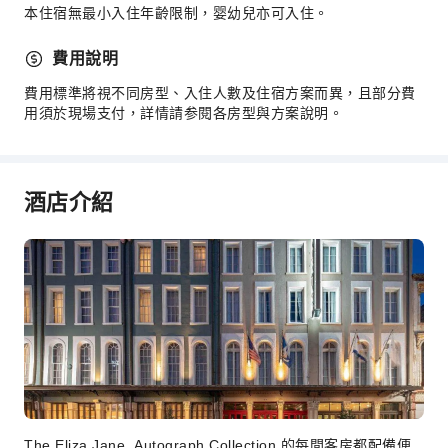
滅火器
本住宿無最小入住年齡限制，婴幼兒亦可入住。
煙霧警報器
費用說明
無障礙設施
費用標準將視不同房型、入住人數及住宿方案而異，且部分費
無障礙通道
用須於現場支付，詳情請参閱各房型與方案說明。
酒店介紹
The Eliza Jane, Autograph Collection 的每間客房都配備便