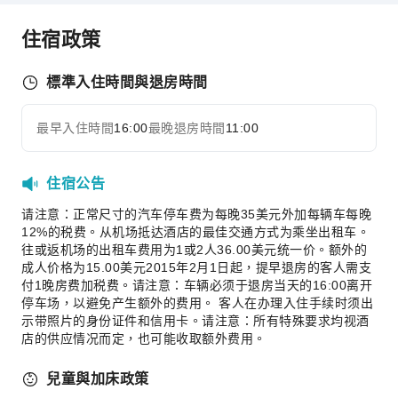
自動提款機
住宿政策
電梯
停車場
標準入住時間與退房時間
代客泊車
上網服務
最早入住時間
16:00
最晚退房時間
11:00
展開全部
公共休息室/電視室
櫃檯服務
住宿公告
禮賓服務
请注意：正常尺寸的汽车停车费为每晚35美元外加每辆车每晚
行李寄存
12%的税费。从机场抵达酒店的最佳交通方式为乘坐出租车。
櫃檯貴重物品保險箱
往或返机场的出租车费用为1或2人36.00美元统一价。额外的
成人价格为15.00美元2015年2月1日起，提早退房的客人需支
快速入住退房
付1晚房费加税费。请注意：车辆必须于退房当天的16:00离开
24 小時櫃檯
停车场，以避免产生额外的费用。 客人在办理入住手续时须出
示带照片的身份证件和信用卡。请注意：所有特殊要求均视酒
安全與保全
店的供应情况而定，也可能收取额外费用。
急救包
兒童與加床政策
公共區域監控