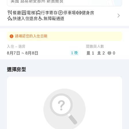
美國 路易斯安那州 新奧爾良
餐廳
電梯
行李寄存
停車場
健身房
快速入住退房
無障礙通道
請確認您的入住日期
入住 – 退房
間數與人數
8月7日 ~ 8月8日
1
2
0
1 晚
選擇房型