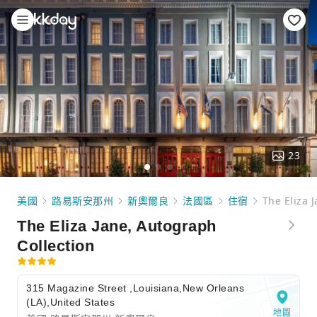
23
美國
路易斯安那州
新奧爾良
法國區
住宿
The Eliza 
The Eliza Jane, Autograph
Collection
315 Magazine Street ,Louisiana,New Orleans
(LA),United States
地圖