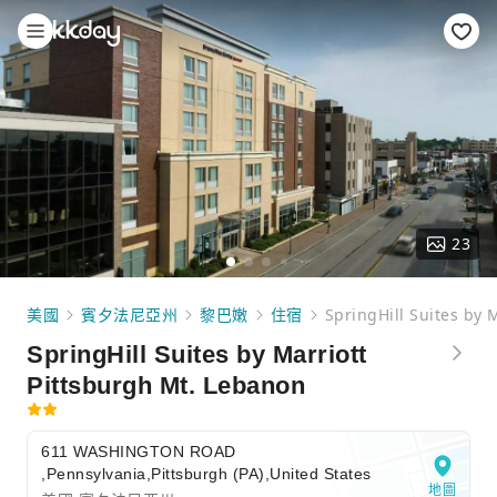
23
美國
賓夕法尼亞州
黎巴嫩
住宿
SpringHill Suites by 
SpringHill Suites by Marriott
Pittsburgh Mt. Lebanon
611 WASHINGTON ROAD
,Pennsylvania,Pittsburgh (PA),United States
地圖