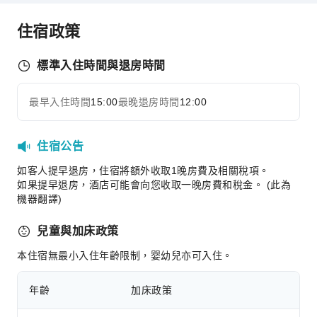
公共區域設施
住宿政策
公共區域wifi
自動販賣機
標準入住時間與退房時間
自動提款機
電梯
最早入住時間
15:00
最晚退房時間
12:00
展開全部
吸菸區
停車場
住宿公告
上網服務
如客人提早退房，住宿將額外收取1晚房費及相關稅項。
櫃檯服務
如果提早退房，酒店可能會向您收取一晚房費和稅金。 (此為
機器翻譯)
櫃檯貴重物品保險箱
快速入住退房
兒童與加床政策
24 小時櫃檯
本住宿無最小入住年齡限制，婴幼兒亦可入住。
安全與保全
年齡
加床政策
急救包
滅火器