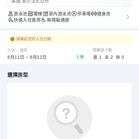
美國 賓夕法尼亞州
游泳池
電梯
室內游泳池
停車場
健身房
快速入住退房
無障礙通道
請確認您的入住日期
入住 – 退房
間數與人數
8月11日 ~ 8月12日
1
2
0
1 晚
選擇房型