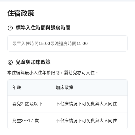
公共區域設施
住宿政策
公共區域wifi
花園
標準入住時間與退房時間
共用廚房
自動販賣機
最早入住時間
15:00
最晚退房時間
11:00
展開全部
電梯
吸菸區
兒童與加床政策
停車場
本住宿無最小入住年齡限制，婴幼兒亦可入住。
上網服務
櫃檯服務
年齡
加床政策
行李寄存
嬰兒2 歲及以下
不佔床情況下可免費與大人同住
快速入住退房
24 小時櫃檯
兒童3～17 歲
不佔床情況下可免費與大人同住
安全與保全
急救包