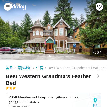
22
美國
阿拉斯加
住宿
Best Western Grandma's Feather 
Best Western Grandma's Feather
Bed
2358 Mendenhall Loop Road,Alaska,Juneau
(AK),United States
地圖