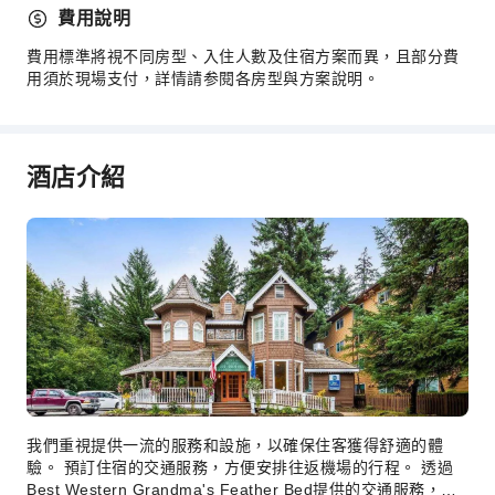
費用說明
滅火器
費用標準將視不同房型、入住人數及住宿方案而異，且部分費
煙霧警報器
用須於現場支付，詳情請参閱各房型與方案說明。
無障礙設施
無障礙通道
酒店介紹
我們重視提供一流的服務和設施，以確保住客獲得舒適的體
驗。 預訂住宿的交通服務，方便安排往返機場的行程。 透過
Best Western Grandma's Feather Bed提供的交通服務，簡