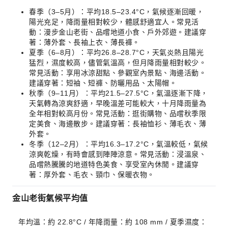
春季（3–5月）：平均18.5–23.4°C，氣候逐漸回暖，
陽光充足，降雨量相對較少，體感舒適宜人。常見活
動：漫步金山老街、品嚐地道小食、戶外郊遊。建議穿
著：薄外套、長袖上衣、薄長褲。
夏季（6–8月）：平均26.8–28.7°C，天氣炎熱且陽光
猛烈，濕度較高，儘管氣溫高，但月降雨量相對較少。
常見活動：享用冰涼甜點、參觀室內景點、海邊活動。
建議穿著：短袖、短褲、防曬用品、太陽帽。
秋季（9–11月）：平均21.5–27.5°C，氣溫逐漸下降，
天氣轉為涼爽舒適，早晚溫差可能較大，十月降雨量為
全年相對較高月份。常見活動：逛街購物、品嚐秋季限
定美食、海邊散步。建議穿著：長袖恤衫、薄毛衣、薄
外套。
冬季（12–2月）：平均16.3–17.2°C，氣溫較低，氣候
涼爽乾燥，有時會感到陣陣涼意。常見活動：浸溫泉、
品嚐熱騰騰的地道特色美食、享受室內休閒。建議穿
著：厚外套、毛衣、頸巾、保暖衣物。
金山老街氣候平均值
年均溫：約 22.8°C / 年降雨量：約 108 mm / 夏季濕度：