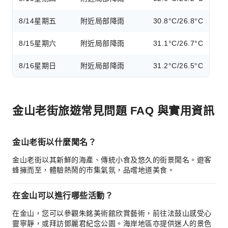
8/14
星期五
附近局部降雨
30.8°C/26.8°C
8/15
星期六
附近局部降雨
31.1°C/26.7°C
8/16
星期日
附近局部降雨
31.2°C/26.5°C
金山老街旅遊常見問題 FAQ 與實用資訊
金山老街以什麼聞名？
金山老街以其新鮮的海產、傳統小食及悠久的街景聞名。遊客
蜂擁而至，體驗熱鬧的市集氣氛，品嚐地道美食。
在金山可以進行哪些活動？
在金山，您可以參觀朱銘美術館欣賞藝術，前往法鼓山感受心
靈寧靜，或拜訪鄧麗君紀念公園。海岸地區亦提供迷人的景色