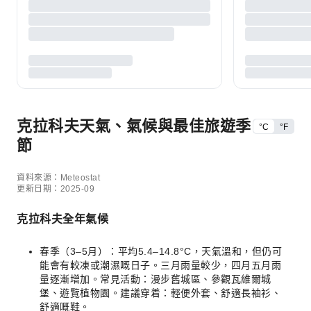
克拉科夫天氣、氣候與最佳旅遊季
°C
°F
節
資料來源：Meteostat
更新日期：2025-09
克拉科夫全年氣候
春季（3–5月）：平均5.4–14.8°C，天氣溫和，但仍可
能會有較凍或潮濕嘅日子。三月雨量較少，四月五月雨
量逐漸增加。常見活動：漫步舊城區、參觀瓦維爾城
堡、遊覽植物園。建議穿着：輕便外套、舒適長袖衫、
舒適嘅鞋。