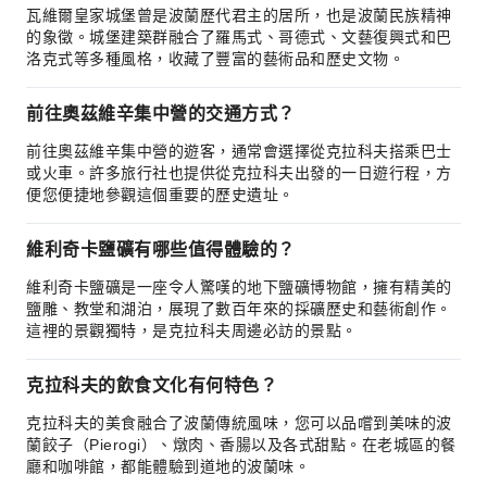
瓦維爾皇家城堡曾是波蘭歷代君主的居所，也是波蘭民族精神
的象徵。城堡建築群融合了羅馬式、哥德式、文藝復興式和巴
洛克式等多種風格，收藏了豐富的藝術品和歷史文物。
前往奧茲維辛集中營的交通方式？
前往奧茲維辛集中營的遊客，通常會選擇從克拉科夫搭乘巴士
或火車。許多旅行社也提供從克拉科夫出發的一日遊行程，方
便您便捷地參觀這個重要的歷史遺址。
維利奇卡鹽礦有哪些值得體驗的？
維利奇卡鹽礦是一座令人驚嘆的地下鹽礦博物館，擁有精美的
鹽雕、教堂和湖泊，展現了數百年來的採礦歷史和藝術創作。
這裡的景觀獨特，是克拉科夫周邊必訪的景點。
克拉科夫的飲食文化有何特色？
克拉科夫的美食融合了波蘭傳統風味，您可以品嚐到美味的波
蘭餃子（Pierogi）、燉肉、香腸以及各式甜點。在老城區的餐
廳和咖啡館，都能體驗到道地的波蘭味。