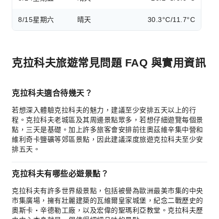
8/15
星期六
晴天
30.3°C/11.7°C
克拉科夫旅遊常見問題 FAQ 與實用資訊
克拉科夫適合待幾天？
若想深入體驗克拉科夫的魅力，建議至少安排五天以上的行
程。克拉科夫老城區及其周邊景點眾多，若想仔細遊覽每個景
點，三天是基礎。加上許多旅客會安排前往奧茲維辛集中營和
維利奇卡鹽礦等郊區景點，因此建議深度旅遊克拉科夫至少安
排五天。
克拉科夫有哪些必遊景點？
克拉科夫有許多世界級景點，包括被譽為歐洲最美市集的中央
市集廣場，擁有壯麗建築的瓦維爾皇家城堡，紀念二戰歷史的
奧斯卡‧辛德勒工廠，以及宏偉的聖瑪利亞教堂。克拉科夫歷