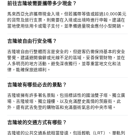
前往吉隆坡需要攜帶多少現金？
馬來西亞允許攜帶現金入境，但若攜帶等值或超過10,000美元
的貨幣及旅行支票，則需要在入境或出境時進行申報。建議在
當地使用信用卡或電子支付，並準備適量現金應付小型開銷。
吉隆坡自由行安全嗎？
吉隆坡自由行整體而言是安全的，但遊客仍需保持基本的安全
警覺。建議避開偏僻或光線不足的區域，妥善保管財物，並在
人多明亮的地方活動。避免深夜獨行，並尊重當地文化和法
律，能確保旅途順利。
吉隆坡有哪些必去的景點？
吉隆坡擁有許多著名景點，包括標誌性的國油雙子塔、獨立廣
場、吉隆坡塔、獨立鐘樓、以及充滿歷史風情的茨廠街。此
外，還有武吉免登的購物區和充滿藝術氣息的中央市場。
吉隆坡的交通方式有哪些？
吉隆坡的公共交通系統相當發達，包括輕軌（LRT）、單軌列