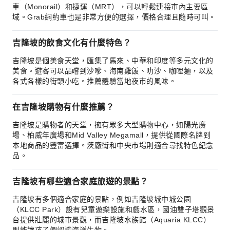
車（Monorail）和捷運（MRT），可以輕鬆連接市內主要區
域。Grab網約車也是非常方便的選擇，價格合理且隨時可叫。
吉隆坡的飲食文化有什麼特色？
吉隆坡是個美食天堂，匯集了馬來、中華和印度等多元文化的
美食。遊客可以品嚐到沙嗲、海南雞飯、叻沙、咖哩麵，以及
各式各樣的街頭小吃。推薦體驗當地夜市的風味。
在吉隆坡購物有什麼推薦？
吉隆坡是購物者的天堂，擁有眾多大型購物中心，如陽光廣
場、柏威年廣場和Mid Valley Megamall，提供從國際名牌到
本地商品的豐富選擇。茨廠街和中央市場則適合尋找特色紀念
品。
吉隆坡有哪些適合家庭旅遊的景點？
吉隆坡有多個適合家庭的景點，例如吉隆坡城中城公園
（KLCC Park）設有兒童遊樂設施和戲水區，國油雙子塔觀景
台提供壯麗的城市景觀，而吉隆坡水族館（Aquaria KLCC）