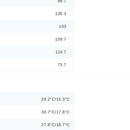
89.7
135.3
103
109.7
114.7
73.7
29.2°C/15.3°C
30.7°C/17.8°C
27.8°C/18.7°C