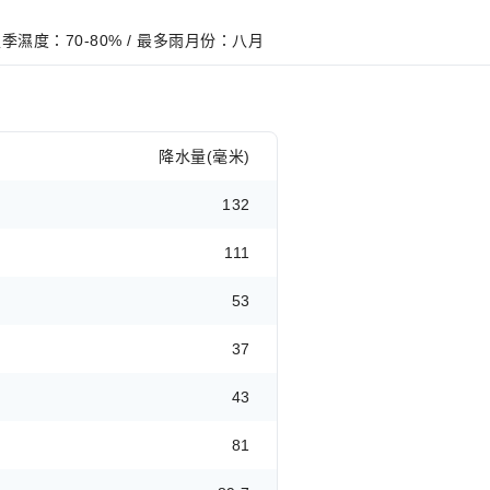
/ 夏季濕度：70-80% / 最多雨月份：八月
降水量(毫米)
132
111
53
37
43
81