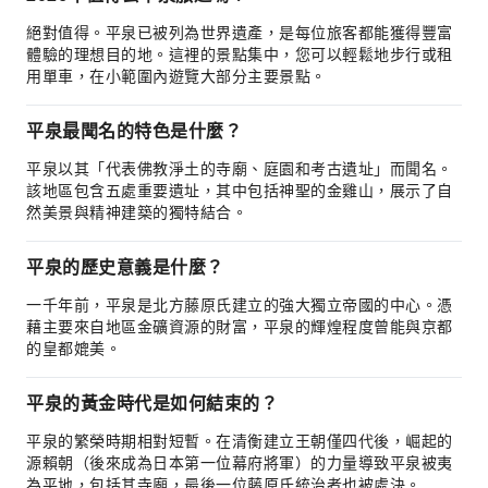
絕對值得。平泉已被列為世界遺產，是每位旅客都能獲得豐富
體驗的理想目的地。這裡的景點集中，您可以輕鬆地步行或租
用單車，在小範圍內遊覽大部分主要景點。
平泉最聞名的特色是什麼？
平泉以其「代表佛教淨土的寺廟、庭園和考古遺址」而聞名。
該地區包含五處重要遺址，其中包括神聖的金雞山，展示了自
然美景與精神建築的獨特結合。
平泉的歷史意義是什麼？
一千年前，平泉是北方藤原氏建立的強大獨立帝國的中心。憑
藉主要來自地區金礦資源的財富，平泉的輝煌程度曾能與京都
的皇都媲美。
平泉的黃金時代是如何結束的？
平泉的繁榮時期相對短暫。在清衡建立王朝僅四代後，崛起的
源賴朝（後來成為日本第一位幕府將軍）的力量導致平泉被夷
為平地，包括其寺廟，最後一位藤原氏統治者也被處決。