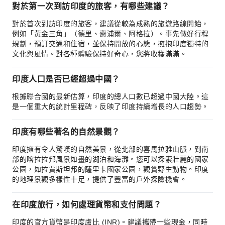
對於第一次到訪印度的旅客，有哪些建議？
對於首次到訪印度的旅客，建議從較為成熟的旅遊路線開始，
例如「黃金三角」（德里、齋浦爾、阿格拉）。事先做好行程
規劃，預訂交通和住宿，並保持開放的心態，擁抱印度獨特的
文化與風情。對各種體驗保持好奇心，您將收穫滿滿。
印度人口是否已經超過中國？
根據聯合國的最新估算，印度的總人口數已超過中國大陸。這
是一個重大的統計里程碑，反映了印度持續增長的人口趨勢。
印度有哪些著名的自然景觀？
印度擁有令人驚嘆的自然美景，從北部的喜馬拉雅山脈，到南
部的喀拉拉邦風景如畫的湖泊和海灘。您可以探索壯麗的國家
公園，如拉賈斯坦邦的薩里卡國家公園，觀賞野生動物。印度
的地理景觀多樣性十足，提供了豐富的戶外探險機會。
在印度旅行，如何處理貨幣和支付問題？
印度的官方貨幣是印度盧比 (INR)。建議攜帶一些現金，同時