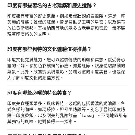
印度有哪些著名的古老建築和歷史遺跡？
印度擁有豐富的歷史遺產，例如宏偉壯觀的泰姬陵，這是一座
美麗的陵墓；雄偉的紅堡，曾是莫臥兒王朝的皇宮；以及遍布
於拉賈斯坦邦、瓦拉納西等地的眾多古老寺廟和宮殿，無不展
現著印度悠久的文明。
印度有哪些獨特的文化體驗值得推薦？
印度文化充滿魅力，您可以體驗傳統的瑜珈和冥想，感受身心
靈的平靜。參加色彩繽紛的節慶，如灑紅節，親身體驗熱鬧的
氣氛。此外，欣賞寶萊塢電影，品嚐地道的印度美食，也是深
入了解印度文化的絕佳方式。
印度有哪些必嚐的特色美食？
印度美食種類繁多，風味獨特。必嚐的包括香濃的奶油雞、各
式各樣的咖哩，如瑪莎拉、坦都里烤雞等。別忘了嘗試印度烤
餅、印度香飯，以及甜美的乳酪飲品「Lassi」。不同地區都有
其獨特的風味，絕對值得一一探索。