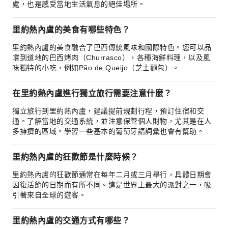
處，也是感受當地生活氣息的絕佳場所。
里約熱內盧的美食有哪些特色？
里約熱內盧的美食融合了巴西傳統風味和國際特色。您可以品
嚐到道地的巴西烤肉（Churrasco），各種海鮮料理，以及風
味獨特的小吃，例如Pão de Queijo（芝士麵包）。
在里約熱內盧進行獨立旅行需要注意什麼？
獨立旅行到里約熱內盧，建議提前規劃行程，預訂住宿和交
通。了解當地的交通系統，並注意保管個人財物，尤其是在人
多擁擠的區域。學習一些基本的葡萄牙語詞彙也會有幫助。
里約熱內盧的狂歡節是什麼時候？
里約熱內盧的狂歡節通常在每年二月或三月舉行，具體日期會
因復活節的日期而有所不同。這是世界上最大的派對之一，吸
引著來自全球的遊客。
里約熱內盧的交通方式有哪些？