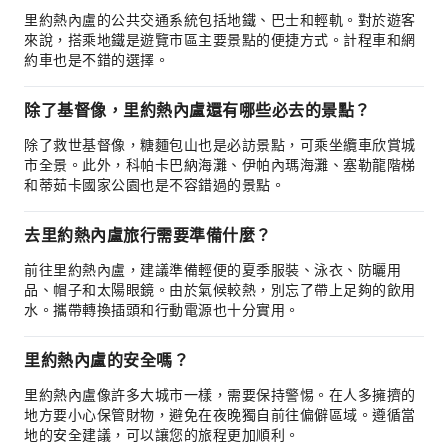
里約熱內盧的公共交通系統包括地鐵、巴士和輕軌。對於遊客
來說，搭乘地鐵是遊覽市區主要景點的便捷方式。計程車和網
約車也是不錯的選擇。
除了基督像，里約熱內盧還有哪些必去的景點？
除了救世基督像，糖麵包山也是必訪景點，可乘坐纜車欣賞城
市全景。此外，科帕卡巴納海灘、伊帕內瑪海灘、塞勒龍階梯
和蒂茹卡國家公園也是不容錯過的景點。
去里約熱內盧旅行需要準備什麼？
前往里約熱內盧，建議準備輕便的夏季服裝、泳衣、防曬用
品、帽子和太陽眼鏡。由於氣候較熱，別忘了帶上足夠的飲用
水。攜帶轉換插頭和行動電源也十分實用。
里約熱內盧的安全嗎？
里約熱內盧像許多大城市一樣，需要保持警惕。在人多擁擠的
地方要小心保管財物，避免在夜晚獨自前往偏僻區域。遵循當
地的安全建議，可以讓您的旅程更加順利。