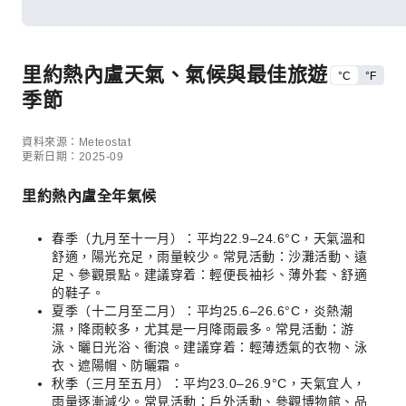
里約熱內盧天氣、氣候與最佳旅遊
°C
°F
季節
資料來源：Meteostat
更新日期：2025-09
里約熱內盧全年氣候
春季（九月至十一月）：平均22.9–24.6°C，天氣溫和
舒適，陽光充足，雨量較少。常見活動：沙灘活動、遠
足、參觀景點。建議穿着：輕便長袖衫、薄外套、舒適
的鞋子。
夏季（十二月至二月）：平均25.6–26.6°C，炎熱潮
濕，降雨較多，尤其是一月降雨最多。常見活動：游
泳、曬日光浴、衝浪。建議穿着：輕薄透氣的衣物、泳
衣、遮陽帽、防曬霜。
秋季（三月至五月）：平均23.0–26.9°C，天氣宜人，
雨量逐漸減少。常見活動：戶外活動、參觀博物館、品