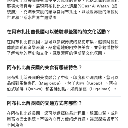
阿布扎比酋長國擁有眾多令人驚嘆的景點，包括宏偉的謝赫扎
耶德大清真寺、展現阿布扎比文化遺產的Qasr Al Watan（總
統府）、充滿未來感的羅浮宮阿布扎比，以及世界級的法拉利
世界和亞斯水世界主題樂園。
在阿布扎比酋長國可以體驗哪些獨特的文化活動？
在阿布扎比酋長國，您可以參觀傳統的駱駝市集，體驗阿拉伯
傳統舞蹈和音樂表演，品嚐道地的阿拉伯美食，並參觀博物館
了解當地的歷史和文化，感受濃厚的伊斯蘭文化氛圍。
阿布扎比酋長國的美食有哪些特色？
阿布扎比酋長國的美食融合了中東、印度和亞洲風味，您可以
品嚐到馬格魯巴（Maglouba）、烤羊肉串（Kebab）、阿拉
伯式咖啡（Qahwa）和各種甜點，如姆納德（Luqaimat）。
阿布扎比酋長國的交通方式有哪些？
在阿布扎比酋長國，您可以選擇搭乘計程車、租車自駕，或利
用當地巴士系統。市區內亦有方便的步行道，讓您探索城市的
不同角落。