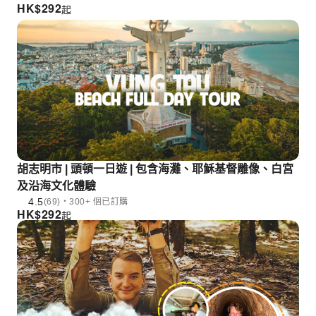
HK$
292
起
胡志明市 | 頭頓一日遊 | 包含海灘、耶穌基督雕像、白宮
及沿海文化​​體驗
4.5
(69)・300+ 個已訂購
HK$
292
起