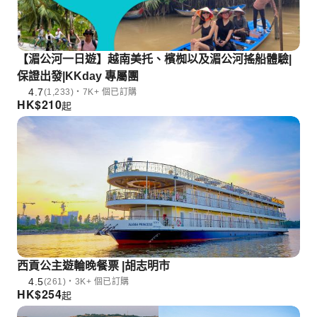
【湄公河一日遊】越南美托、檳椥以及湄公河搖船體驗|
保證出發|KKday 專屬團
4.7
(1,233)・7K+ 個已訂購
HK$
210
起
西貢公主遊輪晚餐票 |胡志明市
4.5
(261)・3K+ 個已訂購
HK$
254
起