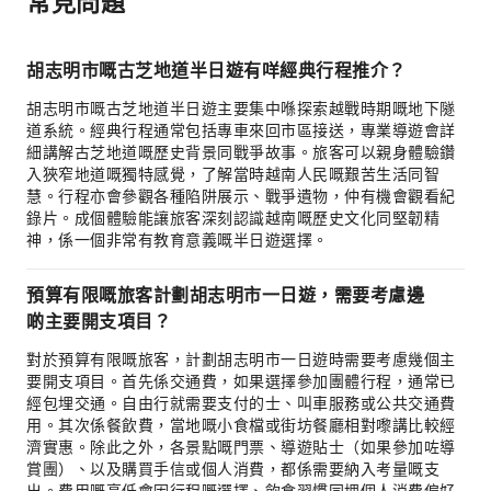
常見問題
胡志明市嘅古芝地道半日遊有咩經典行程推介？
胡志明市嘅古芝地道半日遊主要集中喺探索越戰時期嘅地下隧
道系統。經典行程通常包括專車來回市區接送，專業導遊會詳
細講解古芝地道嘅歷史背景同戰爭故事。旅客可以親身體驗鑽
入狹窄地道嘅獨特感覺，了解當時越南人民嘅艱苦生活同智
慧。行程亦會參觀各種陷阱展示、戰爭遺物，仲有機會觀看紀
錄片。成個體驗能讓旅客深刻認識越南嘅歷史文化同堅韌精
神，係一個非常有教育意義嘅半日遊選擇。
預算有限嘅旅客計劃胡志明市一日遊，需要考慮邊
啲主要開支項目？
對於預算有限嘅旅客，計劃胡志明市一日遊時需要考慮幾個主
要開支項目。首先係交通費，如果選擇參加團體行程，通常已
經包埋交通。自由行就需要支付的士、叫車服務或公共交通費
用。其次係餐飲費，當地嘅小食檔或街坊餐廳相對嚟講比較經
濟實惠。除此之外，各景點嘅門票、導遊貼士（如果參加咗導
賞團）、以及購買手信或個人消費，都係需要納入考量嘅支