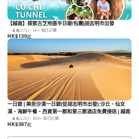
【越南】探索古芝地道半日遊/包團|胡志明市出發
4.8
(371)・1K+ 個已訂購
HK$
130
起
一日遊 | 美奈沙漠一日遊(從胡志明市出發):沙丘、仙女
溪、海鮮午餐、西貢第一郡和第三郡酒店免費接送 | 越南
4.6
(122)・600+ 個已訂購
HK$
387
起