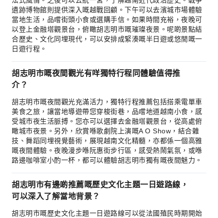
法式風情。之後可以去統一宮，了解越南近代政治歷史。戰爭
遺跡博物館則提供深入嘅越戰回顧。下午可以去濱城市場體驗
當地生活，品嚐街頭小食或選購手信。如果時間充裕，夜晚可
以登上金融塔觀景台，俯瞰胡志明市嘅璀璨夜景。呢啲景點結
合歷史、文化同埋現代，可以安排成緊湊嘅半日遊或悠閒嘅一
日遊行程。
胡志明市嘅夜間觀光有咩獨特行程同體驗值得推
介？
胡志明市嘅夜間觀光充滿活力，獨特行程推薦包括搭乘電單車
美食之旅，讓當地導遊帶您穿梭街巷，品嚐地道越南小食，感
受城市夜生活脈搏。您亦可以選擇去金融塔觀景台，從高處俯
瞰城市夜景。另外，欣賞喺歌劇院上演嘅A O Show，結合雜
技、舞蹈同埋視覺藝術，展現越南文化精髓，亦都係一個高雅
嘅夜間體驗。夜晚漫步喺阮惠街步行區，感受熱鬧氣氛，或喺
路邊咖啡室小酌一杯，都可以體驗胡志明市獨有嘅夜間魅力。
胡志明市有邊啲推薦嘅歷史文化主題一日遊路線，
可以深入了解當地背景？
胡志明市嘅歷史文化主題一日遊路線可以從法國殖民時期開始