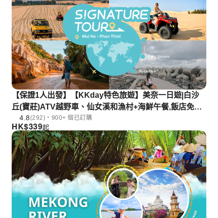
【保證1人出發】【KKday特色旅遊】美奈一日遊|白沙
丘(寶莊)ATV越野車、仙女溪和漁村+海鮮午餐,飯店免費
4.8
接送|胡志明市出發
(292)・900+ 個已訂購
HK$
339
起