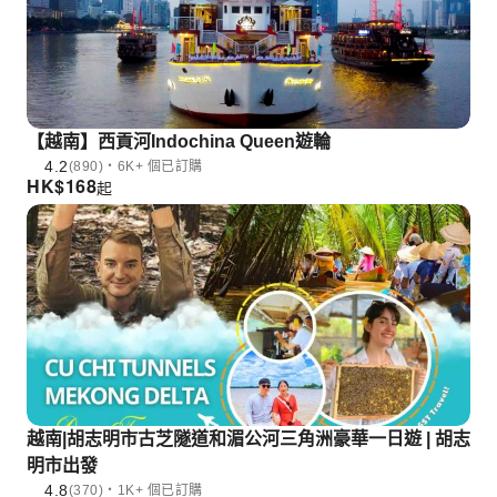
【越南】西貢河Indochina Queen遊輪
4.2
(890)・6K+ 個已訂購
HK$
168
起
越南|胡志明市古芝隧道和湄公河三角洲豪華一日遊 | 胡志
明市出發
4.8
(370)・1K+ 個已訂購