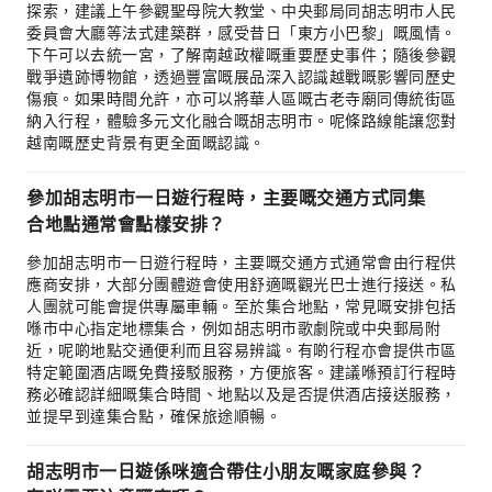
探索，建議上午參觀聖母院大教堂、中央郵局同胡志明市人民
委員會大廳等法式建築群，感受昔日「東方小巴黎」嘅風情。
下午可以去統一宮，了解南越政權嘅重要歷史事件；隨後參觀
戰爭遺跡博物館，透過豐富嘅展品深入認識越戰嘅影響同歷史
傷痕。如果時間允許，亦可以將華人區嘅古老寺廟同傳統街區
納入行程，體驗多元文化融合嘅胡志明市。呢條路線能讓您對
越南嘅歷史背景有更全面嘅認識。
參加胡志明市一日遊行程時，主要嘅交通方式同集
合地點通常會點樣安排？
參加胡志明市一日遊行程時，主要嘅交通方式通常會由行程供
應商安排，大部分團體遊會使用舒適嘅觀光巴士進行接送。私
人團就可能會提供專屬車輛。至於集合地點，常見嘅安排包括
喺市中心指定地標集合，例如胡志明市歌劇院或中央郵局附
近，呢啲地點交通便利而且容易辨識。有啲行程亦會提供市區
特定範圍酒店嘅免費接駁服務，方便旅客。建議喺預訂行程時
務必確認詳細嘅集合時間、地點以及是否提供酒店接送服務，
並提早到達集合點，確保旅途順暢。
胡志明市一日遊係咪適合帶住小朋友嘅家庭參與？