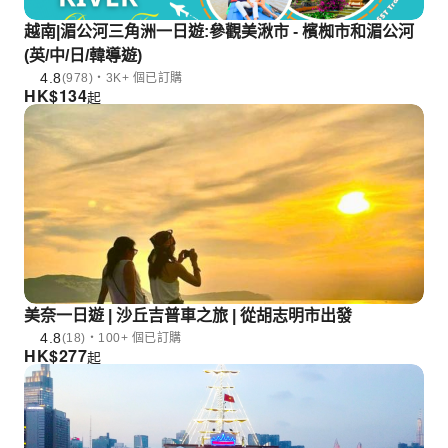
越南|湄公河三角洲一日遊:參觀美湫市 - 檳椥市和湄公河
(英/中/日/韓導遊)
4.8
(978)・3K+ 個已訂購
HK$
134
起
美奈一日遊 | 沙丘吉普車之旅 | 從胡志明市出發
4.8
(18)・100+ 個已訂購
HK$
277
起