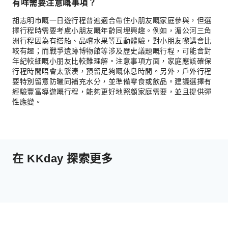
有咩需要注意嘅事項？
胡志明市嘅一日遊行程普遍適合帶住小朋友嘅家庭參與，但選
擇行程時需要考慮小朋友嘅年齡同埋興趣。例如，湄公河三角
洲行程因為有搭船、品嚐水果等互動體驗，對小朋友嚟講會比
較有趣；而戰爭遺跡博物館等涉及歷史議題嘅行程，可能會對
年紀較細嘅小朋友比較難理解。注意事項方面，家庭應該確保
行程時間唔會太緊湊，預留足夠嘅休息時間。另外，戶外行程
要特別留意防曬同補充水分，並準備零食或飲品。建議選擇有
經驗豐富導遊嘅行程，能夠更好地照顧家庭需要，並且提供彈
性應變。
在 KKday 探索更多