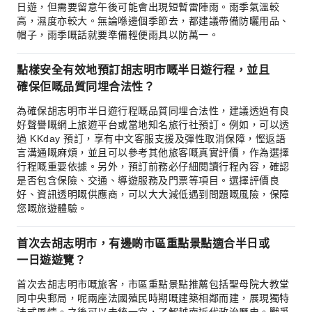
日遊，但需要留意午後可能會出現短暫雷陣雨。雨季氣溫較
高，濕度亦較大。無論喺邊個季節去，都建議帶備防曬用品、
帽子，雨季嘅話就要準備輕便雨具以防萬一。
點樣安全有效地預訂胡志明市嘅半日遊行程，並且
確保佢嘅品質同埋合法性？
為確保胡志明市半日遊行程嘅品質同埋合法性，建議透過有良
好聲譽嘅網上旅遊平台或當地知名旅行社預訂。例如，可以透
過 KKday 預訂，享有中文客服支援及彈性取消保障，慳返語
言溝通嘅麻煩，並且可以參考其他旅客嘅真實評價，作為選擇
行程嘅重要依據。另外，預訂前務必仔細閱讀行程內容，確認
是否包含保險、交通、導遊服務及門票等項目。選擇評價良
好、資訊透明嘅供應商，可以大大減低遇到問題嘅風險，保障
您嘅旅遊體驗。
首次去胡志明市，有邊啲市區重點景點適合半日或
一日遊遊覽？
首次去胡志明市嘅旅客，市區重點景點推薦包括聖母院大教堂
同中央郵局，呢兩座法國殖民時期嘅建築相鄰而建，展現獨特