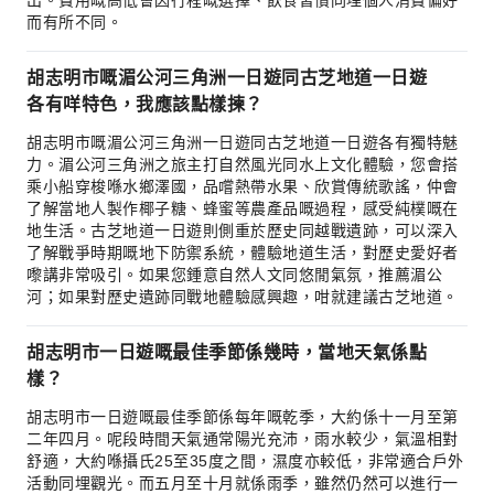
出。費用嘅高低會因行程嘅選擇、飲食習慣同埋個人消費偏好
而有所不同。
胡志明市嘅湄公河三角洲一日遊同古芝地道一日遊
各有咩特色，我應該點樣揀？
胡志明市嘅湄公河三角洲一日遊同古芝地道一日遊各有獨特魅
力。湄公河三角洲之旅主打自然風光同水上文化體驗，您會搭
乘小船穿梭喺水鄉澤國，品嚐熱帶水果、欣賞傳統歌謠，仲會
了解當地人製作椰子糖、蜂蜜等農產品嘅過程，感受純樸嘅在
地生活。古芝地道一日遊則側重於歷史同越戰遺跡，可以深入
了解戰爭時期嘅地下防禦系統，體驗地道生活，對歷史愛好者
嚟講非常吸引。如果您鍾意自然人文同悠閒氣氛，推薦湄公
河；如果對歷史遺跡同戰地體驗感興趣，咁就建議古芝地道。
胡志明市一日遊嘅最佳季節係幾時，當地天氣係點
樣？
胡志明市一日遊嘅最佳季節係每年嘅乾季，大約係十一月至第
二年四月。呢段時間天氣通常陽光充沛，雨水較少，氣溫相對
舒適，大約喺攝氏25至35度之間，濕度亦較低，非常適合戶外
活動同埋觀光。而五月至十月就係雨季，雖然仍然可以進行一