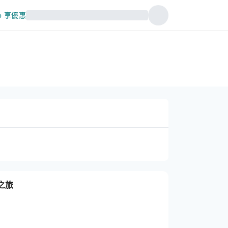
p 享優惠
築之旅