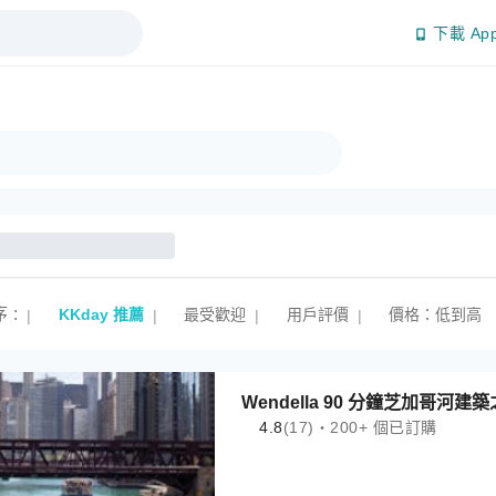
下載 Ap
序
:
KKday 推薦
最受歡迎
用戶評價
價格：低到高
|
|
|
|
Wendella 90 分鐘芝加哥河建
4.8
(17)・200+ 個已訂購