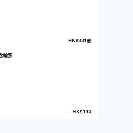
HK$
331
起
念輪票
HK$
194