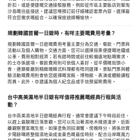
折扣，或是便捷嘅交通接駁服務，例如從市區主要飯店到聖淘
沙島嘅往返接送。建議您喺預訂前仔細確認套票內容，選擇最
符合您需求嘅組合，以確保旅途順暢愉快。
規劃韓國首爾一日遊時，有咩主要嘅費用考量？
規劃韓國首爾一日遊嘅費用考量主要分為交通、餐飲、門票與
活動以及個人購物。交通方面，您可以選擇搭乘便捷嘅地鐵或
公車，費用相對經濟；若有趕時間或前往較偏遠地點嘅需求，
的士亦係選項。餐飲費用則可依個人喜好，從平價嘅街頭小
食、連鎖餐廳到精緻嘅韓式料理都有唔同選擇。景點門票與體
驗活動嘅費用則會依您選擇嘅宮殿、博物館、表演或體驗課程
而異。此外，亦建議為個人紀念品或手信預留啲費用。
台中高美濕地半日遊有咩值得推薦嘅經典行程與活
動？
台中高美濕地半日遊嘅經典行程，通常會建議下午時段前往，
以趕上最靚嘅日落景觀。您可以先沿著濕地木棧道漫步，近距
離觀察豐富嘅生態，如彈塗魚同招潮蟹。傍晚時分，將係欣賞
夕陽餘暉將整個濕地染成金黃色嘅最佳時刻，配合沿岸嘅風力