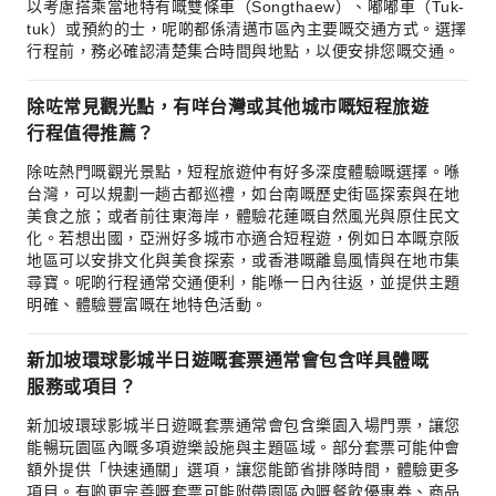
以考慮搭乘當地特有嘅雙條車（Songthaew）、嘟嘟車（Tuk-
tuk）或預約的士，呢啲都係清邁市區內主要嘅交通方式。選擇
行程前，務必確認清楚集合時間與地點，以便安排您嘅交通。
除咗常見觀光點，有咩台灣或其他城市嘅短程旅遊
行程值得推薦？
除咗熱門嘅觀光景點，短程旅遊仲有好多深度體驗嘅選擇。喺
台灣，可以規劃一趟古都巡禮，如台南嘅歷史街區探索與在地
美食之旅；或者前往東海岸，體驗花蓮嘅自然風光與原住民文
化。若想出國，亞洲好多城市亦適合短程遊，例如日本嘅京阪
地區可以安排文化與美食探索，或香港嘅離島風情與在地市集
尋寶。呢啲行程通常交通便利，能喺一日內往返，並提供主題
明確、體驗豐富嘅在地特色活動。
新加坡環球影城半日遊嘅套票通常會包含咩具體嘅
服務或項目？
新加坡環球影城半日遊嘅套票通常會包含樂園入場門票，讓您
能暢玩園區內嘅多項遊樂設施與主題區域。部分套票可能仲會
額外提供「快速通關」選項，讓您能節省排隊時間，體驗更多
項目。有啲更完善嘅套票可能附帶園區內嘅餐飲優惠券、商品