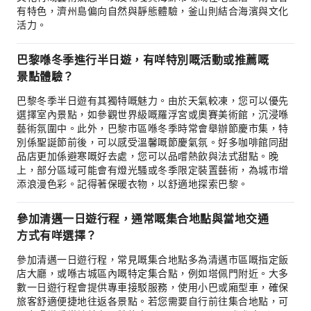
有特色，濟州島偏向自然與靜態體驗，釜山則結合海濱與文化
活力。
巴黎喺冬季進行半日遊，有咩特別嘅活動或推薦嘅
景點體驗？
巴黎冬季半日遊有其獨特嘅魅力。由於天氣較凍，您可以優先
選擇室內景點，如參觀世界級嘅羅浮宮或奧賽美術館，沉浸喺
藝術氛圍中。此外，巴黎市區喺冬季時常會舉辦節慶市集，特
別係聖誕節前後，可以感受溫馨嘅節慶氣氛。好多咖啡館同甜
品店更加係避寒嘅好去處，您可以品嚐熱飲與法式甜點。晚
上，部分區域可能會有燈光騷或冬季限定裝置藝術，為城市增
添浪漫色彩。記得著保暖衣物，以舒適地探索巴黎。
參加清邁一日遊行程，通常嘅集合地點與當地交通
方式有咩選擇？
參加清邁一日遊行程，常見嘅集合地點多為清邁市區嘅指定飯
店大廳，或喺古城區內嘅特定集合點，例如塔佩門附近。大多
數一日遊行程會提供專車接駁服務，使用小巴或廂型車，確保
旅客舒適便捷地往返各景點。若您需要自行前往集合地點，可