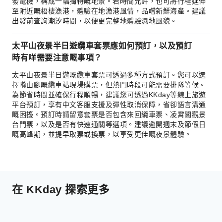
發電機，構成一幅獨特嘅地景。若時間允許，也可將行程延伸
至附近嘅梧棲漁港，體驗在地漁港風情，品嚐新鮮海產。建議
出發前查詢潮汐時間，以便更完整地體驗濕地風貌。
太平山夜景半日遊纜車套票應如何預訂，以及預訂
時有咩需要注意嘅事項？
太平山夜景半日遊嘅纜車套票可透過多種方式預訂。您可以選
擇喺山腳嘅纜車站現場購票，但熱門時段可能需要排隊等候。
為節省時間並確保行程順暢，建議您可透過KKday等線上旅遊
平台預訂，享有中文客服支援及彈性取消保障，省卻語言溝通
嘅困擾。預訂時請留意套票是否包含來回纜車票、凌霄閣觀景
台門票，以及是否有快速通關等選項。建議避開週末及節假日
嘅高峰期，並提早取票或換票，以享受更佳嘅夜景體驗。
在 KKday 探索更多