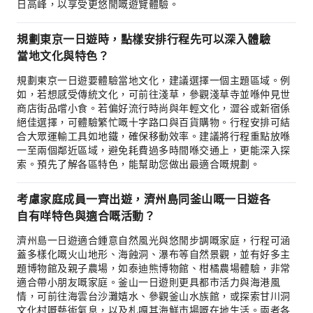
日高峰，以享受更悠閒嘅遊覽體驗。
規劃東京一日遊時，點樣安排行程先可以深入體驗
當地文化與特色？
規劃東京一日遊要體驗當地文化，建議選擇一個主題區域。例
如，若想感受傳統文化，可前往淺草，參觀淺草寺並喺仲見世
商店街品嚐小食。若偏好流行時尚與年輕文化，澀谷或新宿係
絕佳選擇，可體驗繁忙嘅十字路口與百貨購物。行程安排可結
合大眾運輸工具如地鐵，確保移動效率。建議將行程重點放喺
一至兩個鄰近區域，避免耗費過多時間喺交通上，更能深入探
索。預先了解各區特色，能幫助您做出最適合嘅規劃。
考慮家庭成員一齊出遊，濟州島同釜山嘅一日遊各
自有咩特色與適合嘅活動？
濟州島一日遊適合鍾意自然風光與悠閒步調嘅家庭，行程可涵
蓋多樣化嘅火山地形、海蝕洞、瀑布等自然景觀，並有好多主
題博物館及親子農場，如泰迪熊博物館、柑橘農場體驗，非常
適合帶小朋友嘅家庭。釜山一日遊則更具都市活力與海港風
情，可前往海雲台沙灘嬉水、參觀釜山水族館，或探索甘川洞
文化村嘅藝術氣息，以及札嘎其海鮮市場嘅在地生活。兩者各