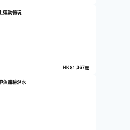
上運動暢玩
HK$
1,367
起
帶魚體驗潛水