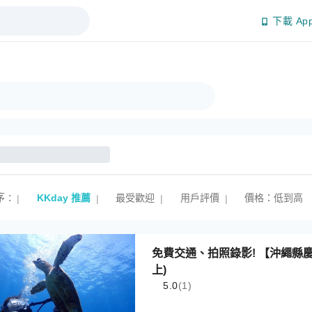
下載 Ap
序
:
KKday 推薦
最受歡迎
用戶評價
價格：低到高
|
|
|
|
免費交通、拍照錄影! 【沖繩縣
上)
5.0
(1)