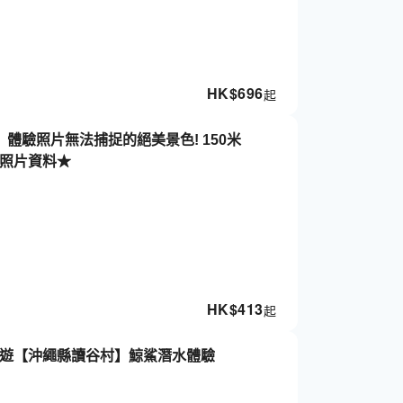
HK$
696
起
】體驗照片無法捕捉的絕美景色! 150米
及照片資料★
HK$
413
起
旅遊【沖繩縣讀谷村】鯨鯊潛水體驗