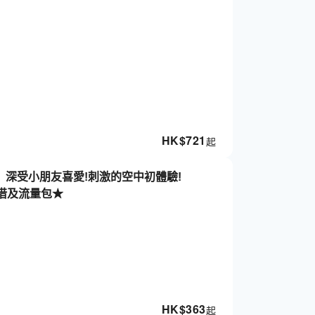
HK$
721
起
】深受小朋友喜愛!刺激的空中初體驗!
租借及流量包★
HK$
363
起