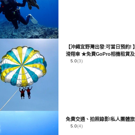
【沖繩宜野灣出發:可當日預約! 
滑翔傘 ★免費GoPro相機租賃
5.0
(3)
免費交通、拍照錄影!私人團體
5.0
(4)