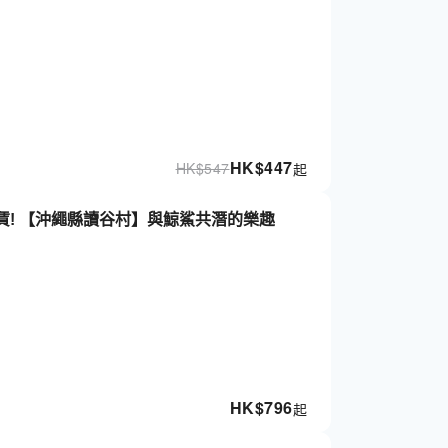
HK$
447
HK$
547
起
! 【沖繩縣讀谷村】與鯨鯊共潛的樂趣
HK$
796
起