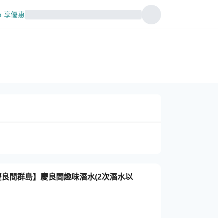
p 享優惠
慶良間群島】慶良間趣味潛水(2次潛水以