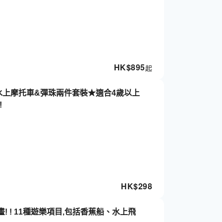
HK$
895
起
>水上摩托車&彈珠兩件套裝★適合4歲以上
!
HK$
298
 ! 11種遊樂項目,包括香蕉船、水上飛