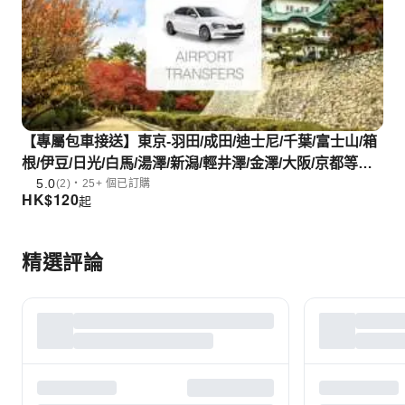
【專屬包車接送】東京-羽田/成田/迪士尼/千葉/富士山/箱
根/伊豆/日光/白馬/湯澤/新潟/輕井澤/金澤/大阪/京都等地
5.0
區單程接送
(2)・25+ 個已訂購
HK$
120
起
精選評論