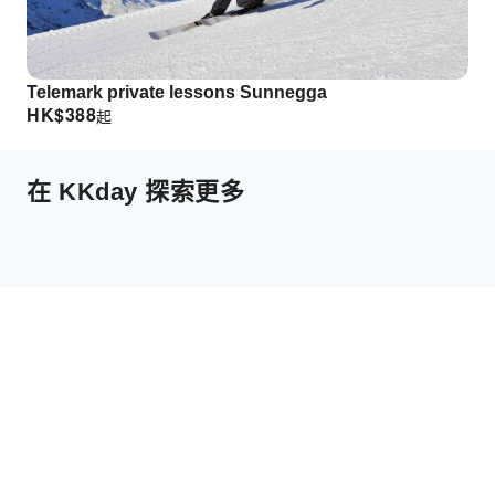
Telemark private lessons Sunnegga
HK$
388
起
在 KKday 探索更多