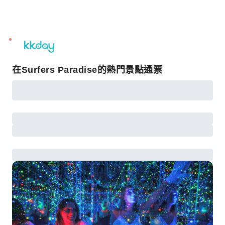
unread
notifications
在Surfers Paradise的熱門景點通票