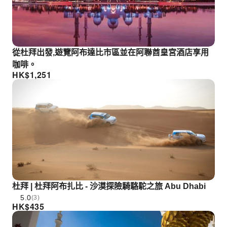
從杜拜出發,遊覽阿布達比市區並在阿聯酋皇宮酒店享用
咖啡。
HK$
1,251
杜拜 | 杜拜阿布扎比 - 沙漠探險騎駱駝之旅 Abu Dhabi
5.0
(3)
HK$
435