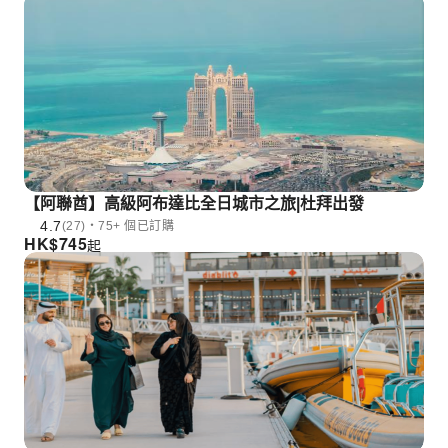
【阿聯酋】高級阿布達比全日城市之旅|杜拜出發
4.7
(27)・75+ 個已訂購
HK$
745
起