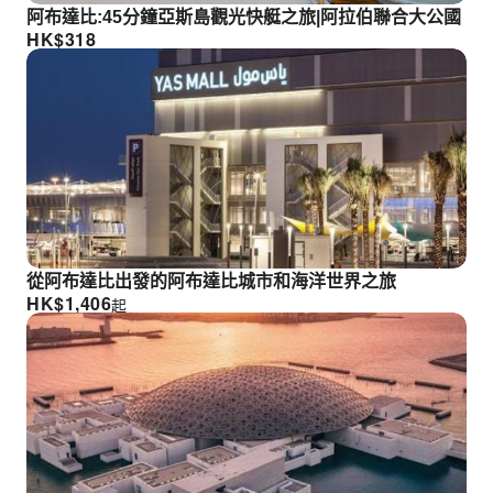
阿布達比:45分鐘亞斯島觀光快艇之旅|阿拉伯聯合大公國
HK$
318
從阿布達比出發的阿布達比城市和海洋世界之旅
HK$
1,406
起