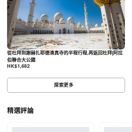
從杜拜到謝赫扎耶德清真寺的半程行程,再返回杜拜|阿拉
伯聯合大公國
HK$
1,682
探索更多
精選評論