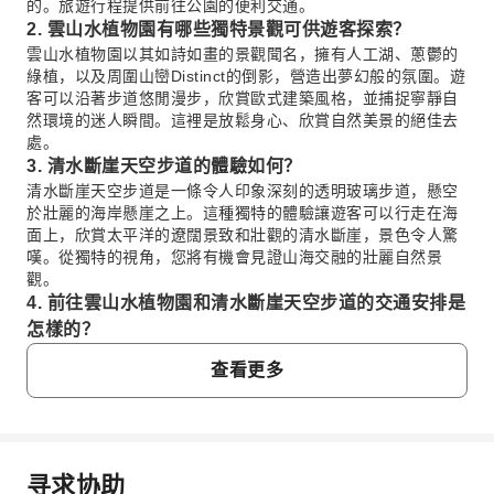
的。旅遊行程提供前往公園的便利交通。
2. 雲山水植物園有哪些獨特景觀可供遊客探索？
雲山水植物園以其如詩如畫的景觀聞名，擁有人工湖、蔥鬱的
綠植，以及周圍山巒Distinct的倒影，營造出夢幻般的氛圍。遊
客可以沿著步道悠閒漫步，欣賞歐式建築風格，並捕捉寧靜自
然環境的迷人瞬間。這裡是放鬆身心、欣賞自然美景的絕佳去
處。
3. 清水斷崖天空步道的體驗如何？
清水斷崖天空步道是一條令人印象深刻的透明玻璃步道，懸空
於壯麗的海岸懸崖之上。這種獨特的體驗讓遊客可以行走在海
面上，欣賞太平洋的遼闊景致和壯觀的清水斷崖，景色令人驚
嘆。從獨特的視角，您將有機會見證山海交融的壯麗自然景
觀。
4. 前往雲山水植物園和清水斷崖天空步道的交通安排是
怎樣的？
為方便前往雲山水植物園和清水斷崖天空步道，本次行程提供
查看更多
往返接駁服務。您將由經驗豐富的司機舒適地接送，無需擔心
規劃公共交通路線或自駕。這確保了所有景點之間的旅程便捷
無憂。
5. 遊客在雲山水植物園通常會停留多久？
一般來說，遊客在雲山水植物園的遊覽時間約為1至1.5小時。
寻求协助
這足以讓您環繞主湖散步，欣賞風景，拍照留念，並在寧靜的