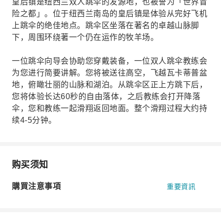
皇后镇是纽西兰双人跳伞的发源地，也被誉为「世界冒
险之都」。位于纽西兰南岛的皇后镇是体验从完好飞机
上跳伞的绝佳地点。跳伞区坐落在著名的卓越山脉脚
下，周围环绕著一个仍在运作的牧羊场。
一位跳伞向导会协助您穿戴装备，一位双人跳伞教练会
为您进行简要讲解。您将被送往高空，飞越瓦卡蒂普盆
地，俯瞰壮丽的山脉和湖泊。从跳伞区正上方跳下后，
您将体验长达60秒的自由落体，之后教练会打开降落
伞，您和教练一起滑翔返回地面。整个滑翔过程大约持
续4-5分钟。
购买须知
購買注意事項
重要資訊