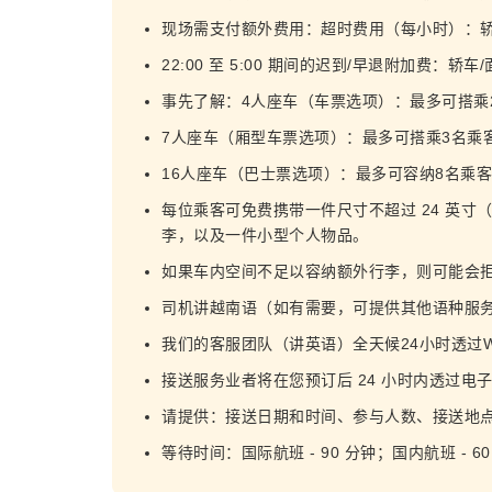
现场需支付额外费用：超时费用（每小时）：轿车/
22:00 至 5:00 期间的迟到/早退附加费：轿车
事先了解：4人座车（车票选项）：最多可搭乘
7人座车（厢型车票选项）：最多可搭乘3名乘
16人座车（巴士票选项）：最多可容纳8名乘
每位乘客可免费携带一件尺寸不超过 24 英寸（22 
李，以及一件小型个人物品。
如果车内空间不足以容纳额外行李，则可能会
司机讲越南语（如有需要，可提供其他语种服
我们的客服团队（讲英语）全天候24小时透过Wh
接送服务业者将在您预订后 24 小时内透过电子邮
请提供：接送日期和时间、参与人数、接送地
等待时间：国际航班 - 90 分钟；国内航班 - 6