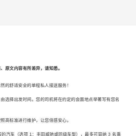
述、原文内容有所差异，请知悉。
亦然的舒适安全的单程私人接送服务！
自由选择出发时间。您的司机将在约定的会面地点举著写有您名
按照高标准进行维护，让您倍感安心。
的汽车（选项 1：丰田威驰或同级车型），最多可容纳 3 名乘