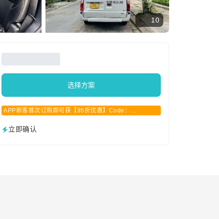
10
选择方案
APP新客首次订购即可获【95折优惠】Code：
APPCN2025
立即确认