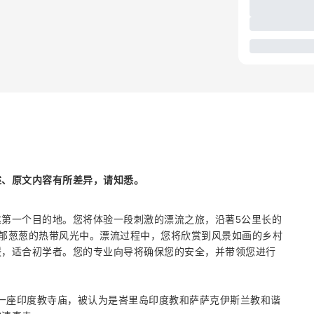
述、原文内容有所差异，请知悉。
第一个目的地。您将体验一段刺激的漂流之旅，沿著5公里长的
龙目岛郁郁葱葱的热带风光中。漂流过程中，您将欣赏到风景如画的乡村
缓，适合初学者。您的专业向导将确保您的安全，并带领您进行
这是一座印度教寺庙，被认为是峇里岛印度教和萨萨克伊斯兰教和谐