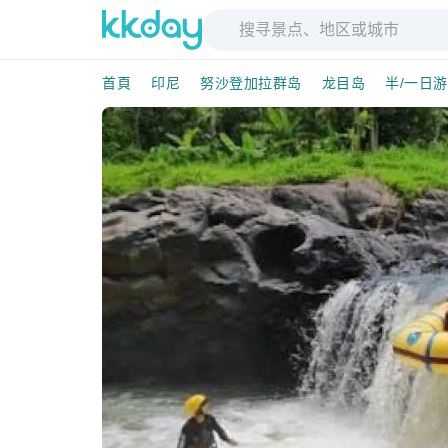
首頁
印尼
努沙登加拉群岛
龙目岛
半/一日游