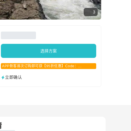
3
选择方案
APP新客首次订购即可获【95折优惠】Code：
APPCN2025
立即确认
情