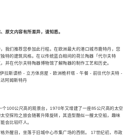
述、原文内容有所差异，请知悉。
力，我们推荐您参加此行程。在欧洲最大的港口城市鹿特丹，您
赏独特的建筑风格。在以传统蓝白相间的荷兰陶器「代尔夫特
筑，并在代尔夫特陶器博物馆了解陶器的制作工艺和历史。
- 伊拉斯谟桥 - 立方体房屋 - 欧洲桅杆塔 - 午餐 - 前往代尔夫特 -
 抵达阿姆斯特丹
个100公尺高的观景台，1970年又增建了一座85公尺高的太空
的太空探险之旅会随著升降旋转，其造型酷似一艘太空船，趣味
可能会比较吓人。
格外醒目，坐落于旧城中心市集广场的西侧。 17世纪初，市政