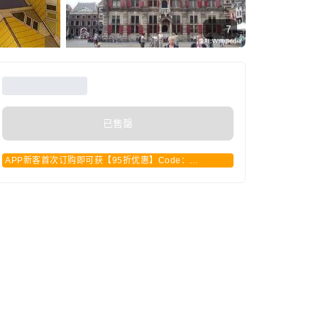
7
已售罄
APP新客首次订购即可获【95折优惠】Code：
APPCN2025