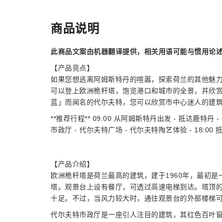
商品说明
此商品文案由机器翻译提供，相关用语可能与惯用论
【产品亮点】
如果您想逃离阿姆斯特丹的喧嚣，探索荷兰的其他魅
可以登上欧洲桅杆塔，饱览港口和城市的全景，并欣
蓝」而闻名的代尔夫特，您可以欣赏市中心迷人的建
**推荐行程** 09:00 从阿姆斯特丹出发 - 抵达鹿特丹 
市政厅 - 代尔夫特广场 - 代尔夫特陶艺体验 - 18:00
【产品介绍】
欧洲桅杆塔是荷兰最高的建筑，建于1960年，最初是一
塔。观景台上设有餐厅，可透过高速电梯到达。塔顶
十足。不过，当风力较大时，通往观景台的外部楼梯
代尔夫特市政厅是一座引人注目的建筑，其红色百叶窗