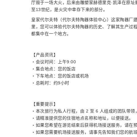
厅毁于一场大火，后来由雕塑家赫德里克·凯泽在原址
至13世纪，是火灾中幸存下来的部分。
皇家代尔夫特（代尔夫特陶器体验中心）这家陶器厂建于
里，您可以体验代尔夫特陶器的历史、了解其生产过
都集中在一个地方。
【产品资讯】
・会议时间：上午9:00
・集合地点：您的饭店
・下车地点：您的饭店或机场
・总耗时：约9小时
【重要提示】
・本次旅行为私人行程，由 2 至 6 人组成的团队带领
・请精准提供您的住宿地点名称和地址，以便接送。
・如果您希望在游览结束后获得机场接送服务，请在
・如果您需要机场接送服务，请事先告知我们您的航