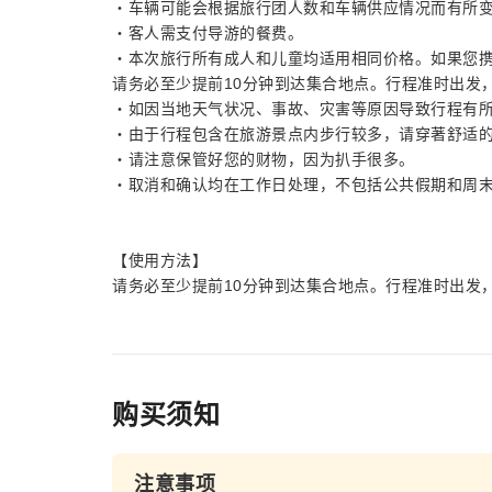
・车辆可能会根据旅行团人数和车辆供应情况而有所
・客人需支付导游的餐费。
・本次旅行所有成人和儿童均适用相同价格。如果您携
请务必至少提前10分钟到达集合地点。行程准时出发
・如因当地天气状况、事故、灾害等原因导致行程有
・由于行程包含在旅游景点内步行较多，请穿著舒适
・请注意保管好您的财物，因为扒手很多。
・取消和确认均在工作日处理，不包括公共假期和周
【使用方法】
请务必至少提前10分钟到达集合地点。行程准时出发
购买须知
注意事项