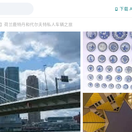
下载 A
】荷兰鹿特丹和代尔夫特私人车辆之旅