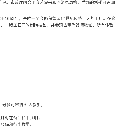
重建。市政厅融合了文艺复兴和巴洛克风格，后部的塔楼可追溯
1653年，是唯一至今仍保留著17世纪传统工艺的工厂。在这
程，一睹工匠们的制陶技艺，并参观古董陶器博物馆，所有体验
，最多可容纳 6 人参加。
预订时在备注栏中注明。
班号码和行李数量。