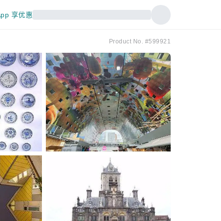
pp 享优惠
Product No. #599921