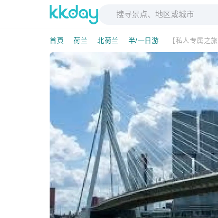
首頁
荷兰
北荷兰
半/一日游
【私人专属之旅