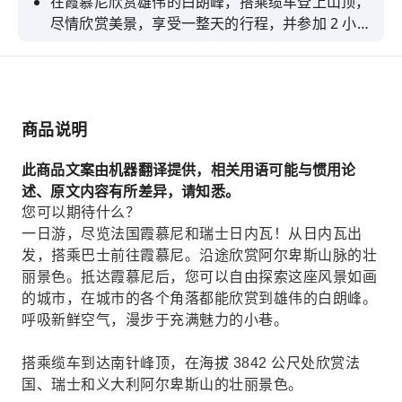
在霞慕尼欣赏雄伟的白朗峰，搭乘缆车登上山顶，
尽情欣赏美景，享受一整天的行程，并参加 2 小时
的日内瓦湖游船之旅。
商品说明
此商品文案由机器翻译提供，相关用语可能与惯用论
述、原文内容有所差异，请知悉。
您可以期待什么？
一日游，尽览法国霞慕尼和瑞士日内瓦！从日内瓦出
发，搭乘巴士前往霞慕尼。沿途欣赏阿尔卑斯山脉的壮
丽景色。抵达霞慕尼后，您可以自由探索这座风景如画
的城市，在城市的各个角落都能欣赏到雄伟的白朗峰。
呼吸新鲜空气，漫步于充满魅力的小巷。
搭乘缆车到达南针峰顶，在海拔 3842 公尺处欣赏法
国、瑞士和义大利阿尔卑斯山的壮丽景色。