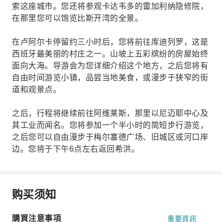
索这座城市。您还将参观卡达韦多的雷加利纳隐修院，
在那里您可以饱览比斯开湾的全景。
在卢阿尔卡停留约三小时后，您将前往库迪列罗，这是
西班牙最美丽的村庄之一。山坡上五彩缤纷的房屋始终
面向大海。导游会为您详细介绍这个地方，之后您将有
自由时间游览小镇，品尝当地美食，或漫步于狭窄的街
道和观景点。
之后，行程将继续前往阿维莱斯，那里以尼迈耶中心及
其工业而闻名。您将参加一个半小时​​的简短步行游览，
之后您可以自由漫步于梅尔塞德广场、旧城区或河口岸
边。您将于下午6点左右返回希洪。
购买须知
購買注意事項
重要資訊