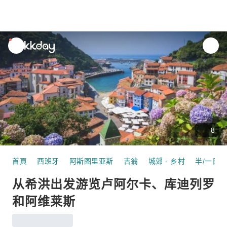
unread
notifications
8
首頁
西班牙
阿斯图里亚斯
吉翁
城郊 - 乡村
半/一日游
从希洪出发游览卢阿尔卡、库迪列罗
和阿维莱斯