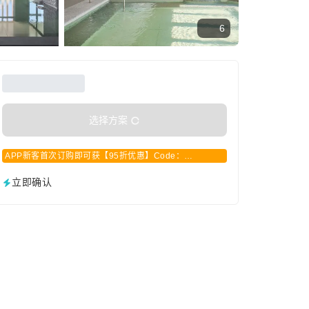
6
选择方案
APP新客首次订购即可获【95折优惠】Code：
APPCN2025
立即确认