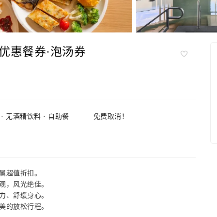
优惠餐券·泡汤券
心 · 无酒精饮料 · 自助餐
免费取消！
属超值折扣。
观，风光绝佳。
力、舒缓身心。
美的放松行程。