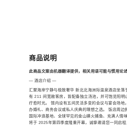
商品说明
此商品文案由机器翻译提供，相关用语可能与惯用论
— 酒店介绍 —
汇聚海岸宁静与极致奢华 新北北海洲际温泉酒店坐落
有 211 间宽敞客房，皆配备独立汤池，并可饱览阳
疗愈时光。 馆内设有五间灵活多变的会议与宴会场地
办婚礼、商务会议或私人庆典的理想之选。 饭店周边
国际冲浪基地、全球罕见的金山磺火捕鱼、充满人情味
将于 2025年第四季度隆重开幕，诚挚邀请您一同启