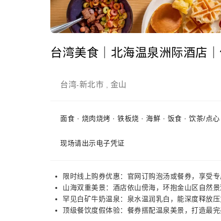
台湾美食｜北海温泉洲际酒店｜
台湾
新北市
金山
-
,
面食 · 烧肉烧烤 · 铁板烧 · 海鮮 · 饭食 · 饮茶/点
现场请出示电子凭证
限时线上购券优惠：官网订购泡汤或餐券，享受专
山海双重美景：酒店依山傍海，环抱金山区自然景
罕见白矿牛奶温泉：泉水温润乳白，能深度释放压
顶级餐饮度假体验：餐券搭配温泉美景，打造最完