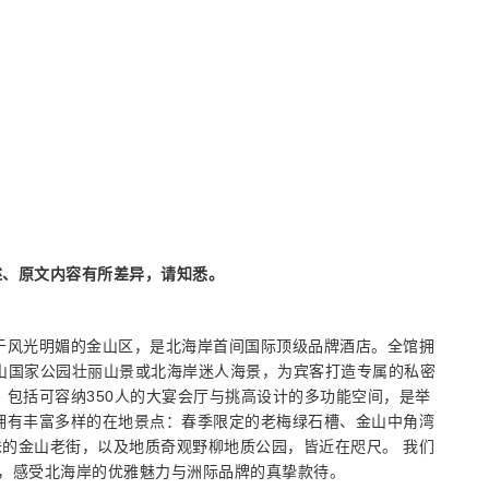
述、原文内容有所差异，请知悉。
于风光明媚的金山区，是北海岸首间国际顶级品牌酒店。全馆拥
明山国家公园壮丽山景或北海岸迷人海景，为宾客打造专属的私密
，包括可容纳350人的大宴会厅与挑高设计的多功能空间，是举
拥有丰富多样的在地景点：春季限定的老梅绿石槽、金山中角湾
的金山老街，以及地质奇观野柳地质公园，皆近在咫尺。 我们
程，感受北海岸的优雅魅力与洲际品牌的真挚款待。