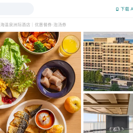
下载 A
海温泉洲际酒店｜优惠餐券·泡汤券