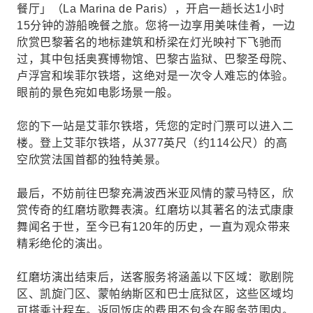
餐厅」（La Marina de Paris），开启一趟长达1小时
15分钟的游船晚餐之旅。您将一边享用美味佳肴，一边
欣赏巴黎著名的地标建筑和桥梁在灯光映衬下飞驰而
过，其中包括奥赛博物馆、巴黎古监狱、巴黎圣母院、
卢浮宫和埃菲尔铁塔，这绝对是一次令人难忘的体验。
眼前的景色宛如电影场景一般。
您的下一站是艾菲尔铁塔，凭您的定时门票可以进入二
楼。登上艾菲尔铁塔，从377英尺（约114公尺）的高
空欣赏法国首都的独特美景。
最后，不妨前往巴黎充满波西米亚风情的蒙马特区，欣
赏传奇的红磨坊歌舞表演。红磨坊以其著名的法式康康
舞闻名于世，至今已有120年的历史，一直为观众带来
精彩绝伦的演出。
红磨坊演出结束后，送客服务将涵盖以下区域：歌剧院
区、凯旋门区、蒙帕纳斯区和巴士底狱区，这些区域均
可搭乘计程车。返回饭店的费用不包含在服务范围内。